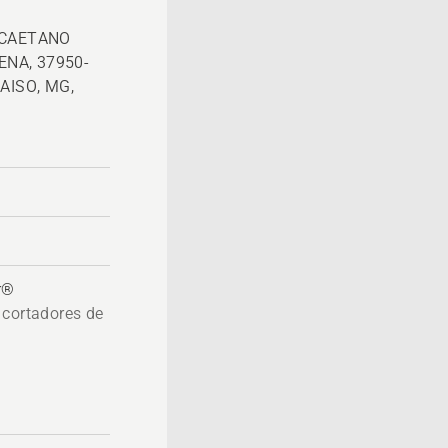
 CAETANO
ENA, 37950-
AISO, MG,
r®
 cortadores de