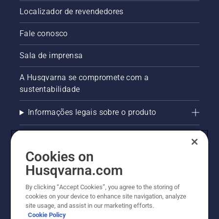
Localizador de revendedores
Fale conosco
Sala de imprensa
A Husqvarna se compromete com a
sustentabilidade
Informações legais sobre o produto
AlertLine/Canal de Denúncias
Cookies on
Outros sites Husqvarna
Husqvarna.com
Trabalhe Conosco
By clicking “Accept Cookies”, you agree to the storing of
cookies on your device to enhance site navigation, analyze
site usage, and assist in our marketing efforts.
Cookie Policy