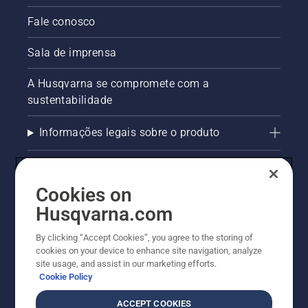
Fale conosco
Sala de imprensa
A Husqvarna se compromete com a
sustentabilidade
Informações legais sobre o produto
AlertLine/Canal de Denúncias
Cookies on
Outros sites Husqvarna
Husqvarna.com
Trabalhe Conosco
By clicking “Accept Cookies”, you agree to the storing of
cookies on your device to enhance site navigation, analyze
site usage, and assist in our marketing efforts.
Cookie Policy
ACCEPT COOKIES