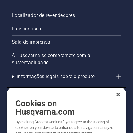
Localizador de revendedores
Fale conosco
Sala de imprensa
A Husqvarna se compromete com a
sustentabilidade
Informações legais sobre o produto
AlertLine/Canal de Denúncias
Cookies on
Outros sites Husqvarna
Husqvarna.com
Trabalhe Conosco
By clicking “Accept Cookies”, you agree to the storing of
cookies on your device to enhance site navigation, analyze