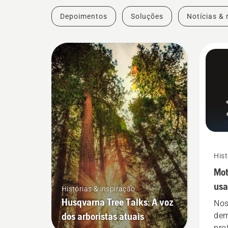
Depoimentos
Soluções
Notícias & 
Hist
Mot
usa
Histórias & inspiração
des
Husqvarna Tree Talks: A voz
Nos
dos arboristas atuais
dem
pro