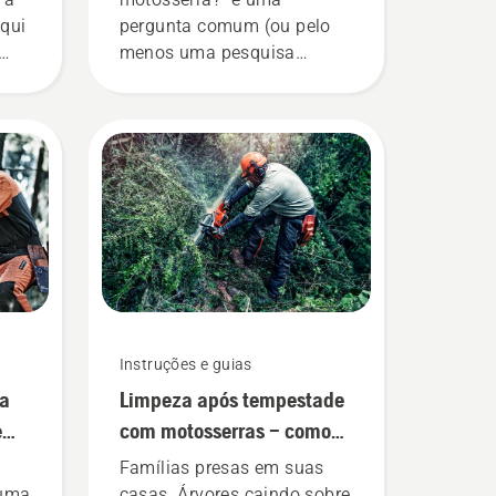
Aqui
pergunta comum (ou pelo
menos uma pesquisa
frequente no Google) entre
usuários de motosserra.
Neste guia, juntamos
algumas dicas sobre como
deixar a sua serra pronta
para o funcionamento.
Instruções e guias
ma
Limpeza após tempestade
e
com motosserras – como
se manter seguro quando a
Famílias presas em suas
natureza ataca
 uma
casas. Árvores caindo sobre