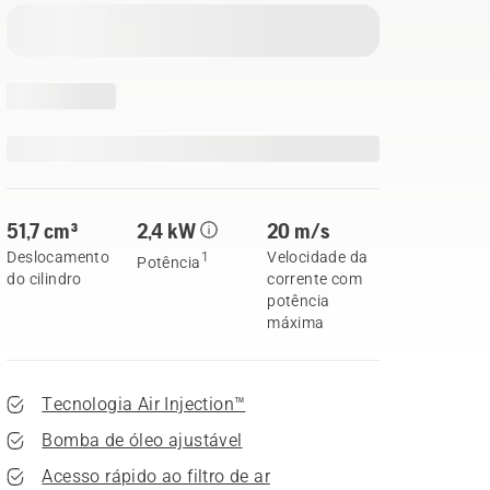
51,7 cm³
2,4 kW
20 m/s
Deslocamento
Velocidade da
1
Potência
do cilindro
corrente com
potência
máxima
Tecnologia Air Injection™
Bomba de óleo ajustável
Acesso rápido ao filtro de ar