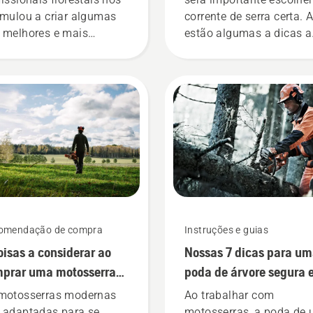
imulou a criar algumas
corrente de serra certa. 
 melhores e mais
estão algumas a dicas a
vadoras motosserras do
serem levadas em
ndo.
consideração.
omendação de compra
Instruções e guias
oisas a considerar ao
Nossas 7 dicas para u
prar uma motosserra
poda de árvore segura 
 2023
eficiente
motosserras modernas
Ao trabalhar com
 adaptadas para se
motosserras, a poda de