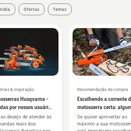
mídia
Ofertas
Temas
órias & inspiração
Recomendação de compra
osserras Husqvarna -
Escolhendo a corrente 
das por nossos usuários
motosserra certa: algu
de 1959
dicas
so desejo de atender às
Se quiser aproveitar ao
andas reais dos
máximo a sua motosserr
fissionais florestais nos
será importante escolher