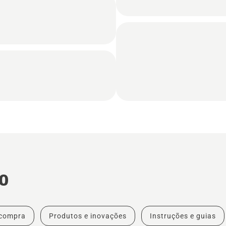
o
compra
Produtos e inovações
Instruções e guias