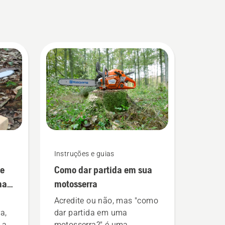
Instruções e guias
de
Como dar partida em sua
mas
motosserra
Acredite ou não, mas "como
a,
dar partida em uma
 a
motosserra?" é uma