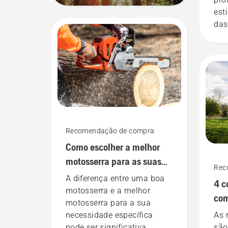
est
das
ino
mu
Recomendação de compra
Como escolher a melhor
motosserra para as suas
Rec
necessidades
A diferença entre uma boa
4 c
motosserra e a melhor
com
motosserra para a sua
em
necessidade específica
As 
pode ser significativa.
são