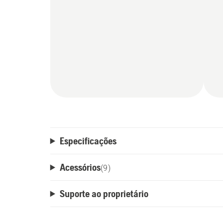
mínimo de esforço; e LowVib®, amorteced
transmitida ao usuário, o que alivia a pr
Especificações
Acessórios
(
9
)
Suporte ao proprietário