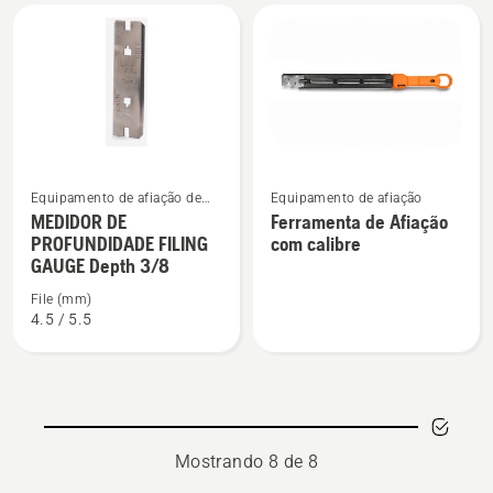
0,325"
1,5
mm
See
See
Equipamento de afiação de
Equipamento de afiação
more
more
motosserra
MEDIDOR DE
Ferramenta de Afiação
PROFUNDIDADE FILING
com calibre
details
details
GAUGE Depth 3/8
about
about
MEDIDOR
Ferramenta
File (mm)
4.5 / 5.5
DE
de
PROFUNDIDADE
Afiação
FILING
com
GAUGE
calibre
Depth
3/8
Mostrando 8 de 8