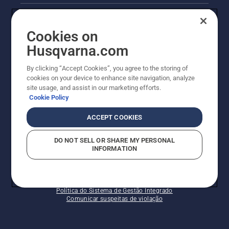
AlertLine/Canal de Denúncias
Cookies on
Outros sites Husqvarna
Husqvarna.com
Trabalhe Conosco
By clicking “Accept Cookies”, you agree to the storing of
cookies on your device to enhance site navigation, analyze
site usage, and assist in our marketing efforts.
Cookie Policy
ACCEPT COOKIES
DO NOT SELL OR SHARE MY PERSONAL
INFORMATION
© Husqvarna AB (publ). Todos os direitos reservados.
Política de cookies
Termos de Uso
Termos de Privacidade
Imprint
Política do Sistema de Gestão Integrado
Comunicar suspeitas de violação