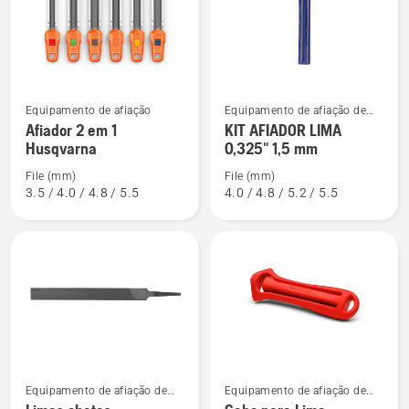
produtos
See
See
Equipamento de afiação
Equipamento de afiação de
more
more
podadores
Afiador 2 em 1
KIT AFIADOR LIMA
details
details
Husqvarna
0,325" 1,5 mm
about
about
File (mm)
File (mm)
Afiador
KIT
3.5 / 4.0 / 4.8 / 5.5
4.0 / 4.8 / 5.2 / 5.5
2
AFIADOR
em
LIMA
1
0,325"
Husqvarna
1,5
mm
See
See
Equipamento de afiação de
Equipamento de afiação de
more
more
motosserra
motosserra