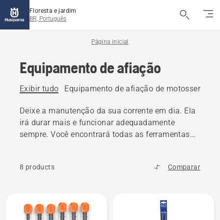
Floresta e jardim
BR, Português
Página inicial
Equipamento de afiação
Exibir tudo
Equipamento de afiação de motosserra
E
Deixe a manutenção da sua corrente em dia. Ela
irá durar mais e funcionar adequadamente
sempre. Você encontrará todas as ferramentas
de afiação de que precisa em nossa ampla
variedade de produtos.
8 products
Comparar
Todos
os