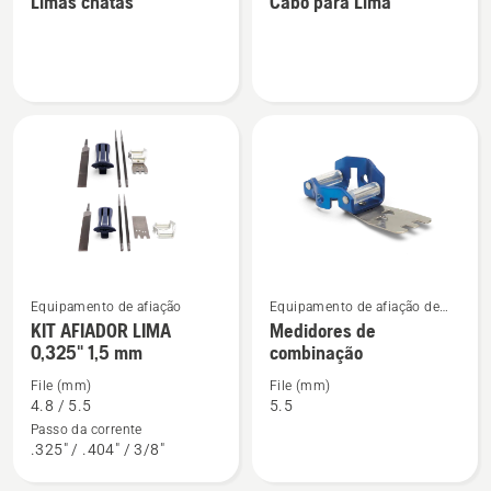
Limas chatas
Cabo para Lima
details
details
about
about
Limas
Cabo
chatas
para
Lima
Equipamento de afiação
Equipamento de afiação de
See
See
motosserra
KIT AFIADOR LIMA
Medidores de
more
more
0,325" 1,5 mm
combinação
details
details
File (mm)
File (mm)
about
about
4.8 / 5.5
5.5
KIT
Medidores
Passo da corrente
AFIADOR
de
.325" / .404" / 3/8"
LIMA
combinação