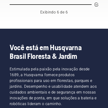
para
que
ficar
dicas ao
relaxamento
pensar
desgastada?
adubar
tranquilo
quando
Isso é,
Exibindo 6 de 6
seu
ou
quiser
ao
gramado
atividades
comprar
menos,
com
com a
um novo
possível?
cortes
família e
cortador
Buscamos
de
os
Giro
algumas
grama e
amigos:
Zero.
respostas
folhas.
é isso
com um
Você está em Husqvarna
que você
dos
Brasil Floresta & Jardim
quer que
melhores
seu
no ramo.
gramado
seja,
Estimulada pela paixão pela inovação desde
certo?
1689, a Husqvarna fornece produtos
Mas e se
profissionais para uso em florestas, parques e
manchas
jardins. Desempenho e usabilidade atendem aos
secas
cuidados ambientais e de segurança em nossas
marrons
e ervas
inovações de ponta, em que soluções a bateria e
daninhas
robóticas lideram o caminho.
arruinarem