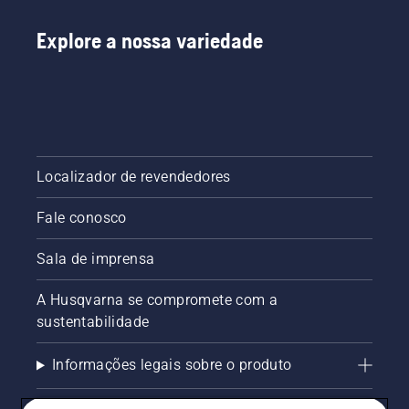
a
experiência?
Explore a nossa variedade
Não se
preocupe.
Aqui
está um
guia
passo-a-
passo
Localizador de revendedores
sobre
como
reparar
Fale conosco
um
gramado
Sala de imprensa
irregular.
A Husqvarna se compromete com a
sustentabilidade
Informações legais sobre o produto