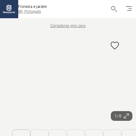
Floresta e jardim
BR, Português
Cortadores giro zero
1/8