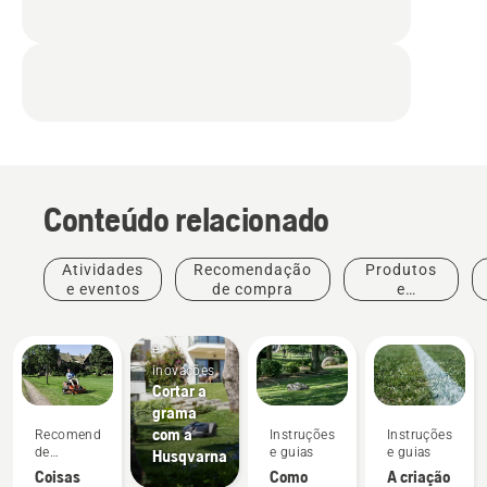
Conteúdo relacionado
Atividades
Recomendação
Produtos
e eventos
de compra
e
inovações
Produtos
e
inovações
Cortar a
grama
com a
Recomendação
Instruções
Instruções
de
e guias
e guias
Husqvarna
compra
Coisas
Como
A criação