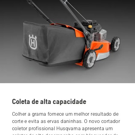
Coleta de alta capacidade
Colher a grama fornece um melhor resultado de
corte e evita as ervas daninhas. O novo cortador
coletor profissional Husqvarna apresenta um