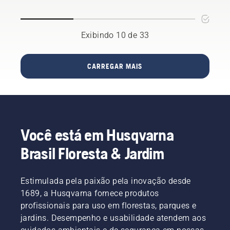
gramado
manter
dicas ao
algumas
seja,
sua
adubar
respostas
certo?
grama
seu
com um
Mas e se
Exibindo 10 de 33
perfeitamente
gramado
dos
manchas
hidratada.
com
melhores
secas
cortes
no ramo.
marrons
CARREGAR MAIS
de
e ervas
grama e
daninhas
folhas.
arruinarem
a
experiência?
Não se
Você está em Husqvarna
preocupe.
Aqui
Brasil Floresta & Jardim
está um
guia
passo-a-
Estimulada pela paixão pela inovação desde
passo
1689, a Husqvarna fornece produtos
sobre
profissionais para uso em florestas, parques e
como
jardins. Desempenho e usabilidade atendem aos
reparar
um