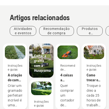
Artigos relacionados
Atividades
Recomendação
Produtos
e eventos
de compra
e
inovações
Produtos
e
inovações
Cortar a
grama
com a
Instruções
Recomendação
Instruções
e guias
de
e guias
Husqvarna
compra
A criação
4 coisas
Como
do campo
a
trocar o
perfeito
considerar
óleo do
Criar um
Quer
Troque o
ao
cortador
gramado
comprar
óleo a
comprar
de grama
perfeitamente
um
cada 25
um
Husqvarna
incrível é
cortador
horas de
Instruções
cortador
uma
de
trabalho
e guias
de grama