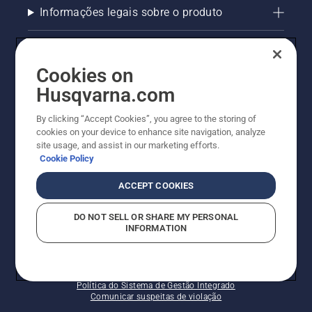
Informações legais sobre o produto
AlertLine/Canal de Denúncias
Cookies on
Outros sites Husqvarna
Husqvarna.com
Trabalhe Conosco
By clicking “Accept Cookies”, you agree to the storing of
cookies on your device to enhance site navigation, analyze
site usage, and assist in our marketing efforts.
Cookie Policy
ACCEPT COOKIES
DO NOT SELL OR SHARE MY PERSONAL
INFORMATION
© Husqvarna AB (publ). Todos os direitos reservados.
Política de cookies
Termos de Uso
Termos de Privacidade
Imprint
Política do Sistema de Gestão Integrado
Comunicar suspeitas de violação