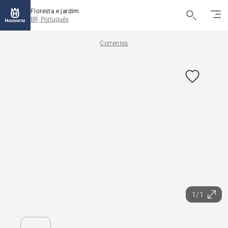
Floresta e jardim
BR, Português
Correntes
1/1