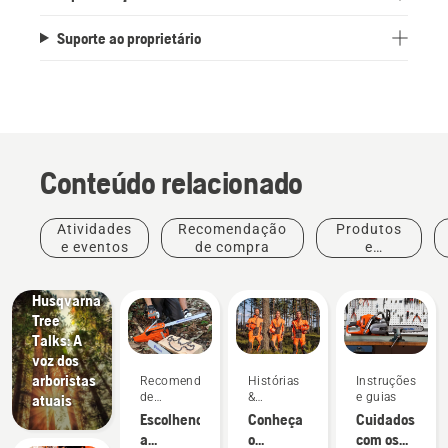
Suporte ao proprietário
Conteúdo relacionado
Atividades
Recomendação
Produtos
Histórias
e eventos
de compra
e
&
inovações
inspiração
Husqvarna
Tree
Talks: A
voz dos
arboristas
Recomendação
Histórias
Instruções
de
&
e guias
atuais
compra
inspiração
Escolhendo
Conheça
Cuidados
a
o
com os