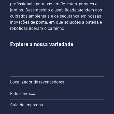
tarefa
saber
profissionais para uso em florestas, parques e
corrente
que tem
como
jardins. Desempenho e usabilidade atendem aos
toda vez
pela
verificar
que você
cuidados ambientais e de segurança em nossas
frente.
se o
reabastecer.
inovações de ponta, em que soluções a bateria e
sistema
OBSERVAÇÃO
de
robóticas lideram o caminho.
Uma
lubrificação
nova
da
corrente
corrente
Explore a nossa variedade
da serra
da
tem um
motosserra
período
funciona
de
corretamente.
amaciamento
Verifique
durante
primeiro
o qual
o nível
você
Localizador de revendedores
do óleo.
deve
Ligue a
verificar
Fale conosco
motosserra
a tensão
e
com
certifique-
Sala de imprensa
mais
se de
frequência.
que o