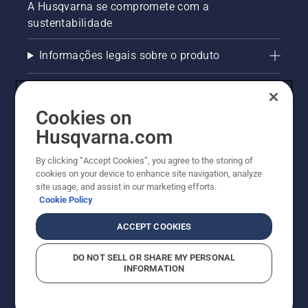
A Husqvarna se compromete com a
freio da
sustentabilidade
corrente
esteja
desligado.
Informações legais sobre o produto
Acelere o
motor
AlertLine/Canal de Denúncias
da
motosserra
Cookies on
a alguns
Outros sites Husqvarna
Husqvarna.com
centímetros
do
Trabalhe Conosco
By clicking “Accept Cookies”, you agree to the storing of
tronco
cookies on your device to enhance site navigation, analyze
de uma
site usage, and assist in our marketing efforts.
árvore.
Cookie Policy
O óleo
no
ACCEPT COOKIES
tronco
indica
DO NOT SELL OR SHARE MY PERSONAL
que o
INFORMATION
sistema
de
lubrificação
© Husqvarna AB (publ). Todos os direitos reservados.