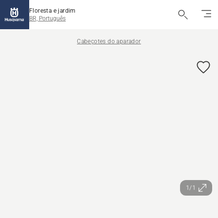
Floresta e jardim
BR, Português
Cabeçotes do aparador
1/1