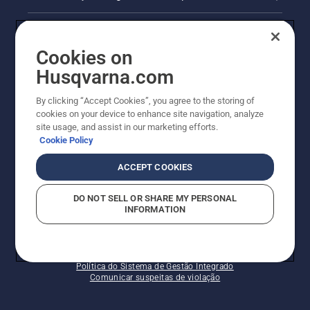
AlertLine/Canal de Denúncias
Cookies on
Outros sites Husqvarna
Husqvarna.com
Trabalhe Conosco
By clicking “Accept Cookies”, you agree to the storing of
cookies on your device to enhance site navigation, analyze
site usage, and assist in our marketing efforts.
Cookie Policy
ACCEPT COOKIES
DO NOT SELL OR SHARE MY PERSONAL
INFORMATION
© Husqvarna AB (publ). Todos os direitos reservados.
Política de cookies
Termos de Uso
Termos de Privacidade
Imprint
Política do Sistema de Gestão Integrado
Comunicar suspeitas de violação