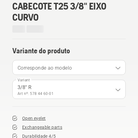
CABECOTE T25 3/8" EIXO
CURVO
Variante do produto
Corresponde ao modelo
Variant
3/8" R
Art nº: 578 44 60‑01
Open eyelet
Exchangeable parts
Durabilidade 4/5