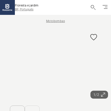
Floresta e jardim
BR, Português
Motobombas
1/2