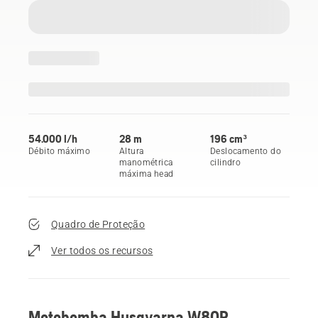
54.000 l/h
28 m
196 cm³
Débito máximo
Altura
Deslocamento do
manométrica
cilindro
máxima head
Quadro de Proteção
Ver todos os recursos
Motobomba Husqvarna W80P