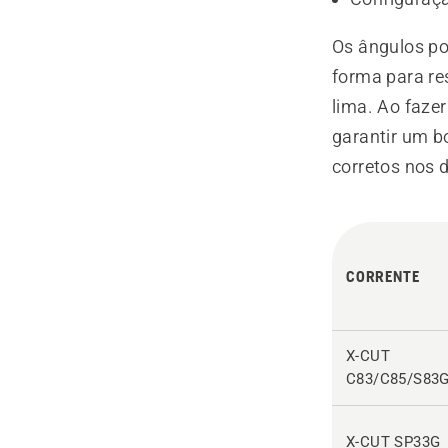
Os ângulos po
forma para res
lima. Ao fazer
garantir um b
corretos nos d
CORRENTE
X-CUT
C83/C85/S83
X-CUT SP33G