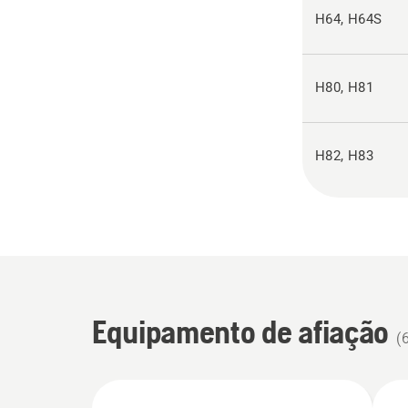
H64, H64S
H80, H81
H82, H83
Equipamento de afiação
(