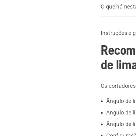
O que há nest
Guia
Equipamento
Instruções e 
Recome
de lim
Os cortadores
Ângulo de l
Ângulo de l
Ângulo de l
Configuraçã