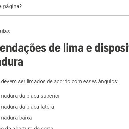
a página?
 de afiação
guias
ndações de lima e disposi
adura
 devem ser limados de acordo com esses ângulos:
imadura da placa superior
imadura da placa lateral
imadura baixa
o da abertura de corte