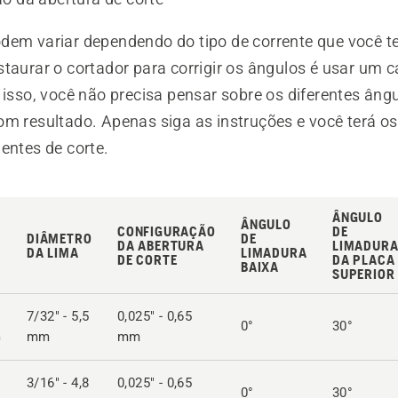
dem variar dependendo do tipo de corrente que você 
taurar o cortador para corrigir os ângulos é usar um c
 isso, você não precisa pensar sobre os diferentes âng
om resultado. Apenas siga as instruções e você terá o
entes de corte.
ÂNGULO
ÂNGULO
CONFIGURAÇÃO
DE
DIÂMETRO
DE
DA ABERTURA
LIMADUR
DA LIMA
LIMADURA
DE CORTE
DA PLACA
BAIXA
SUPERIOR
7/32" - 5,5
0,025" - 0,65
0°
30°
G
mm
mm
3/16" - 4,8
0,025" - 0,65
0°
30°