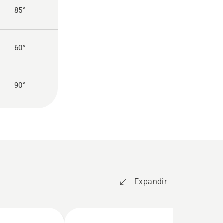
85°
60°
90°
Expandir