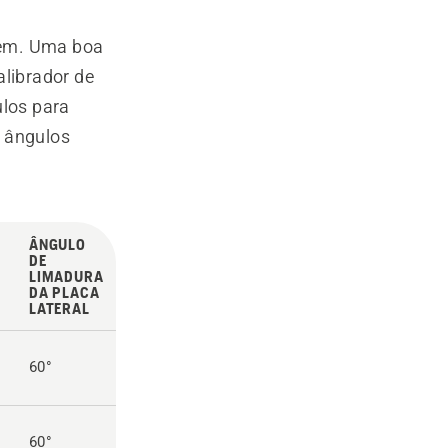
tem. Uma boa
alibrador de
ulos para
s ângulos
ÂNGULO
DE
A
LIMADURA
DA PLACA
LATERAL
60°
60°