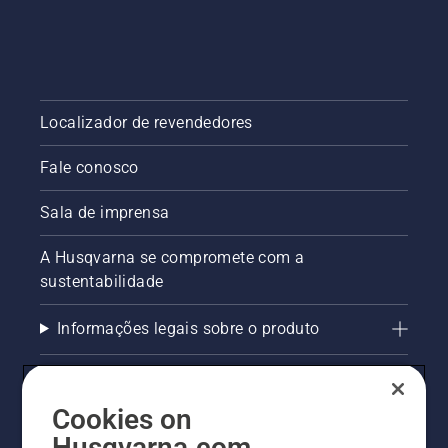
local.
Também
temos o
compromisso
de
garantir
Localizador de revendedores
zero
acidentes
Fale conosco
envolvendo
nossos
Sala de imprensa
produtos
e
pequenos
A Husqvarna se compromete com a
animais.
sustentabilidade
Informações legais sobre o produto
AlertLine/Canal de Denúncias
Cookies on
Outros sites Husqvarna
Husqvarna.com