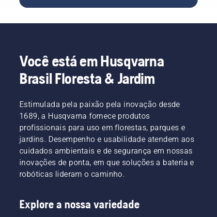
criaturas
melhores
frequência
unidade
reparar
que
no ramo.
em
de corte.
um
vivem
ambientes
A mola
gramado
nele – e
poeirentos
que
irregular.
aquelas
e sujos.
tensiona
que
Há duas
a correia
Você está em Husqvarna
ocasionalmente
maneiras
pode se
"fazem
de
romper e
Brasil Floresta & Jardim
uma
drenar o
causar
visita"!
óleo,
ferimentos
Lançamos
ambas
graves.
Estimulada pela paixão pela inovação desde
a
mostradas
1689, a Husqvarna fornece produtos
iniciativa
neste
profissionais para uso em florestas, parques e
BioLife,
vídeo.
para
jardins. Desempenho e usabilidade atendem aos
promover
cuidados ambientais e de segurança em nossas
jardins
inovações de ponta, em que soluções a bateria e
como
robóticas lideram o caminho.
componentes
importantes
de apoio
Explore a nossa variedade
à
diversidade