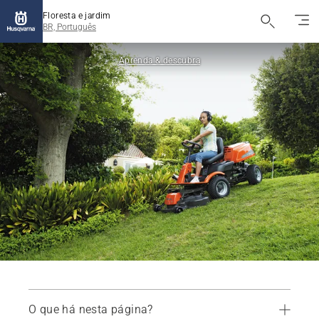
Floresta e jardim
BR, Português
Aprenda & descubra
O que há nesta página?