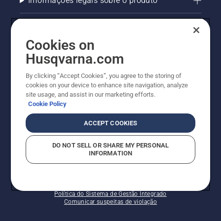
Informações legais sobre o produto
AlertLine/Canal de Denúncias
Cookies on
Outros sites Husqvarna
Husqvarna.com
Trabalhe Conosco
By clicking “Accept Cookies”, you agree to the storing of
cookies on your device to enhance site navigation, analyze
site usage, and assist in our marketing efforts.
Cookie Policy
ACCEPT COOKIES
DO NOT SELL OR SHARE MY PERSONAL
INFORMATION
© Husqvarna AB (publ). Todos os direitos reservados.
Política de cookies
Termos de Uso
Termos de Privacidade
Imprint
Política do Sistema de Gestão Integrado
Comunicar suspeitas de violação