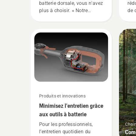
batterie dorsale, vous n'avez
réd
plus à choisir. « Notre
de 
gamme de produits à
rég
batterie passe à la
le 
puissance supérieure »,
l'ut
explique Johan Svennung,
dur
responsable produit pour les
lor
machines portatives
fine
électriques et à batterie
sur
chez Husqvarna.
bor
act
sav
Produits et innovations
Minimisez l'entretien grâce
aux outils à batterie
Pour les professionnels,
Chai
Comm
l'entretien quotidien du