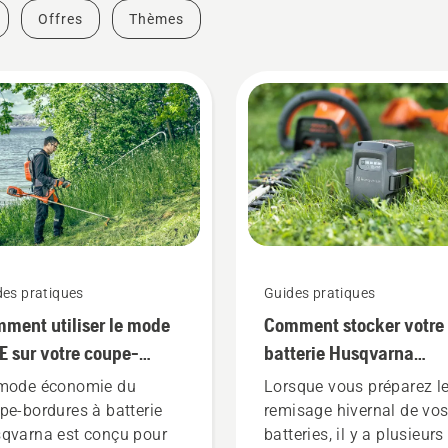
Offres
Thèmes
des pratiques
Guides pratiques
ment utiliser le mode
Comment stocker votre
E sur votre coupe-
batterie Husqvarna
dures à batterie
pendant l'hiver
mode économie du
Lorsque vous préparez l
pe-bordures à batterie
remisage hivernal de vo
qvarna est conçu pour
batteries, il y a plusieurs