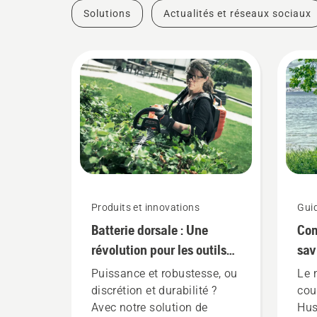
Solutions
Actualités et réseaux sociaux
Produits et innovations
Gui
Batterie dorsale : Une
Com
révolution pour les outils
sav
électriques portatifs sur
bor
Puissance et robustesse, ou
Le 
batterie
discrétion et durabilité ?
cou
Avec notre solution de
Hus