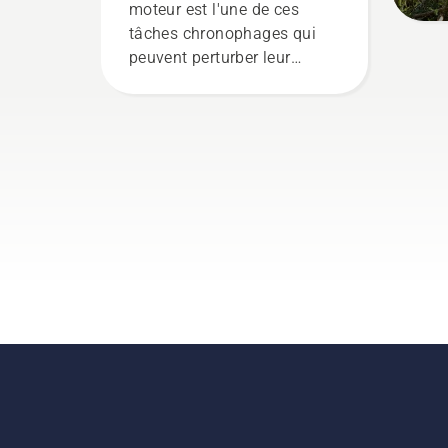
moteur est l'une de ces
tâches chronophages qui
peuvent perturber leur
travail. Grâce aux produits
alimentés par batterie, ce
problème est
considérablement réduit.