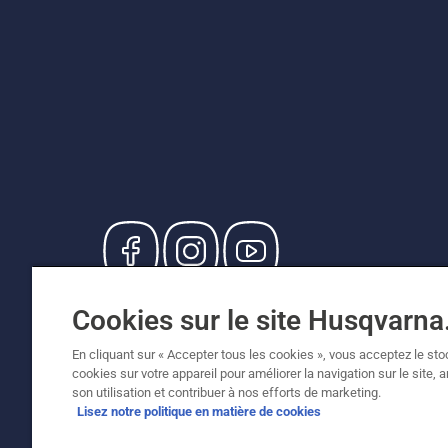
© Husqvarna AB (publ). Tous droits réservés. Le
Cookies sur le site Husqvarn
de vente recommandés (TVA incluse), sauf si le
Politique relative aux cookies
Conditions d'utilisation
En cliquant sur « Accepter tous les cookies », vous acceptez le st
cookies sur votre appareil pour améliorer la navigation sur le site, 
son utilisation et contribuer à nos efforts de marketing.
Lisez notre politique en matière de cookies