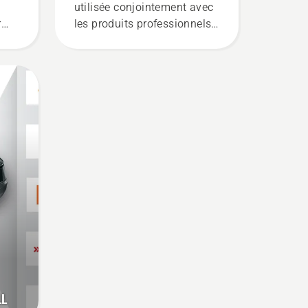
utilisée conjointement avec
r
les produits professionnels
à batterie Husqvarna. Une
batterie dorsale bien ajustée
garantit une installation
plus confortable et réduit la
fatigue lors de l'utilisation,
ce qui vous permet de
travailler plus longtemps
sans interruption.
LL