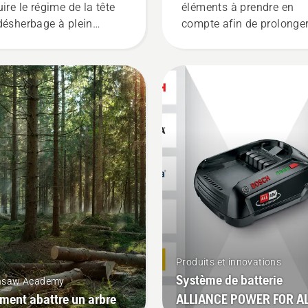
uire le régime de la tête
éléments à prendre en
désherbage à plein
compte afin de prolonge
ime, tout en conservant
leur durée de vie.
couple pour permettre à
ilisateur de préserver la
ée de vie de la batterie
s de la coupe d'herbe
. Il vous suffit d'appuyer
 un bouton du coupe-
dures à batterie pour
iver et désactiver le mode
E.
Produits et innovations
Système de batterie
nsaw Academy
ent abattre un arbre
ALLIANCE POWER FOR A