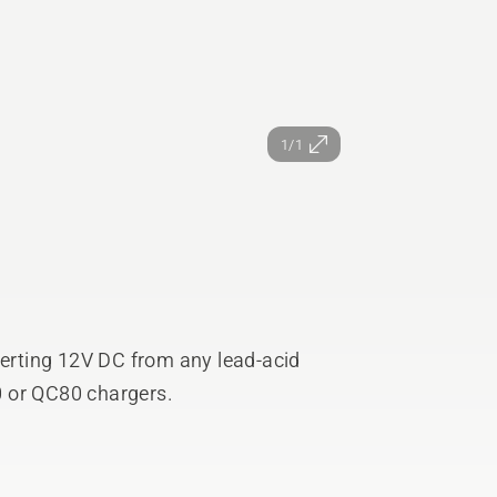
1/1
verting 12V DC from any lead-acid
 or QC80 chargers.