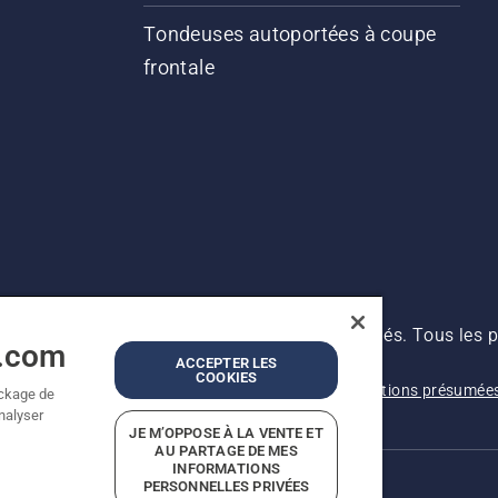
Tondeuses autoportées à coupe
frontale
s prix indiqués sont des prix de vente conseillés. Tous les p
a.com
 produit est disponible pour un achat direct.
ACCEPTER LES
COOKIES
Avis de confidentialité
Imprint
Signalement de violations présumée
ockage de
analyser
JE M’OPPOSE À LA VENTE ET
AU PARTAGE DE MES
INFORMATIONS
PERSONNELLES PRIVÉES