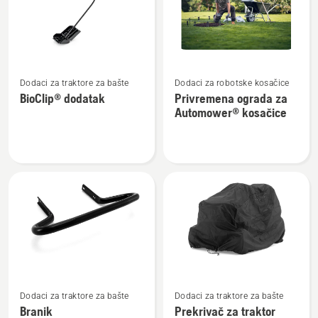
proizvode
Pogledajte
Pogledajte
Dodaci za traktore za bašte
Dodaci za robotske kosačice
više
više
BioClip® dodatak
Privremena ograda za
detalja
detalja
Automower® kosačice
o
o
BioClip®
Privremena
dodatak
ograda
za
Automower®
kosačice
Pogledajte
Pogledajte
Dodaci za traktore za bašte
Dodaci za traktore za bašte
više
više
Branik
Prekrivač za traktor
detalja
detalja