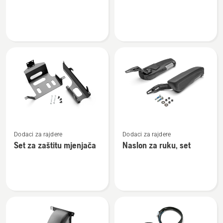
o
o
Branik
Prekrivač
za
traktor
Pogledajte
Pogledajte
Dodaci za rajdere
Dodaci za rajdere
više
više
Set za zaštitu mjenjača
Naslon za ruku, set
detalja
detalja
o
o
Set
Naslon
za
za
zaštitu
ruku,
mjenjača
set