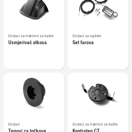
Pogledajte
Pogledajte
Dodaci za traktore za bašte
Dodaci za rajdere
više
više
Usmjerivač otkosa
Set farova
detalja
detalja
o
o
Usmjerivač
Set
otkosa
farova
Pogledajte
Pogledajte
Dodaci
Dodaci za traktore za bašte
više
više
Tegovi za točkove
Kontrateg CT