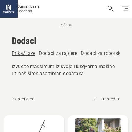
Šuma i bašta
Bosanski
Početak
Dodaci
Prikaži sve
Dodaci za rajdere
Dodaci za robotske kos
Izvucite maksimum iz svoje Husqvarna mašine
uz naš širok asortiman dodataka.
27 proizvod
Uporedite
Učitajte
sve