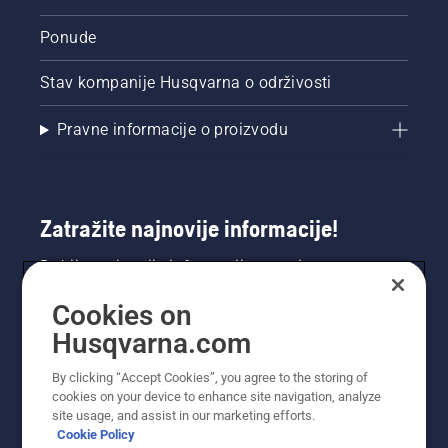
Ponude
Stav kompanije Husqvarna o održivosti
Pravne informacije o proizvodu
Zatražite najnovije informacije!
Dobijte najnovije informacije o novim
proizvodima, posebnim ponudama i još mnogo
Cookies on
toga. Ovdje se registrirajte za naš bilten.
Husqvarna.com
REGISTRACIJA ZA BILTEN
By clicking “Accept Cookies”, you agree to the storing of
cookies on your device to enhance site navigation, analyze
site usage, and assist in our marketing efforts.
Cookie Policy