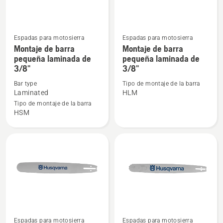
Espadas para motosierra
Espadas para motosierra
Ver
Ver
Montaje de barra
Montaje de barra
más
más
pequeña laminada de
pequeña laminada de
3/8"
3/8"
detalles
detalles
sobre
sobre
Bar type
Tipo de montaje de la barra
Montaje
Montaje
Laminated
HLM
de
de
Tipo de montaje de la barra
HSM
barra
barra
pequeña
pequeña
laminada
laminada
de
de
3/8"
3/8"
Espadas para motosierra
Espadas para motosierra