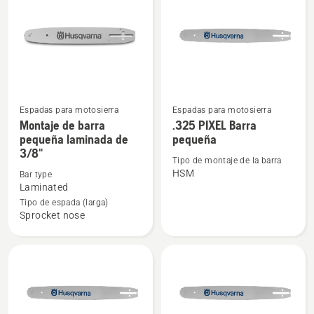
products
Espadas para motosierra
Espadas para motosierra
Ver
Ver
Montaje de barra
.325 PIXEL Barra
más
más
pequeña laminada de
pequeña
3/8"
detalles
detalles
Tipo de montaje de la barra
sobre
sobre
HSM
Bar type
Montaje
.325 PIXEL
Laminated
de
Barra
Tipo de espada (larga)
Sprocket nose
barra
pequeña
pequeña
laminada
de
3/8"