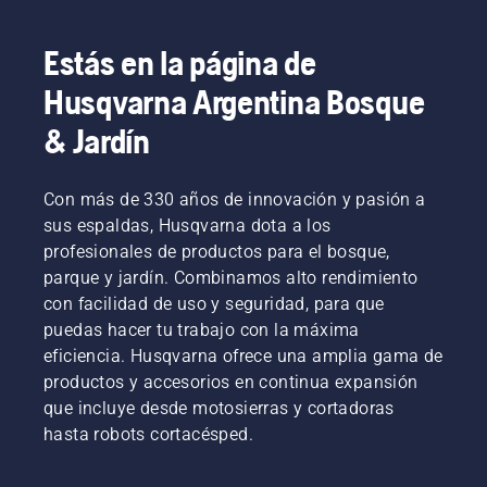
resistencia y equilibrio. Las herramientas 
adicionales, como barras de tala, cuñas, ganchos 
Estás en la página de
para troncos y alicates de elevación, ayudan a 
Husqvarna Argentina Bosque
mejorar mando a la hora de talar árboles y 
manipular madera pesada. Los prácticos 
& Jardín
accesorios, como cinturones forestales y 
herramientas de medición, permiten apoyo aún 
Con más de 330 años de innovación y pasión a
más eficiente y organizado el trabajo en el 
sus espaldas, Husqvarna dota a los
bosque.
profesionales de productos para el bosque,
parque y jardín. Combinamos alto rendimiento
con facilidad de uso y seguridad, para que
puedas hacer tu trabajo con la máxima
eficiencia. Husqvarna ofrece una amplia gama de
productos y accesorios en continua expansión
que incluye desde motosierras y cortadoras
hasta robots cortacésped.