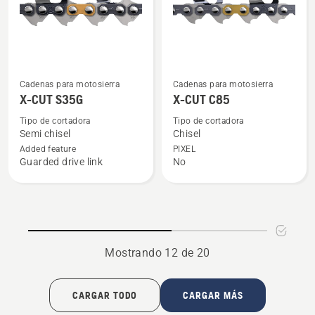
Ver
Ver
Cadenas para motosierra
Cadenas para motosierra
más
más
X-CUT S35G
X-CUT C85
detalles
detalles
Tipo de cortadora
Tipo de cortadora
sobre
sobre
Semi chisel
Chisel
X-
X-
Added feature
PIXEL
Guarded drive link
No
CUT
CUT
S35G
C85
Mostrando 12 de 20
CARGAR TODO
CARGAR MÁS