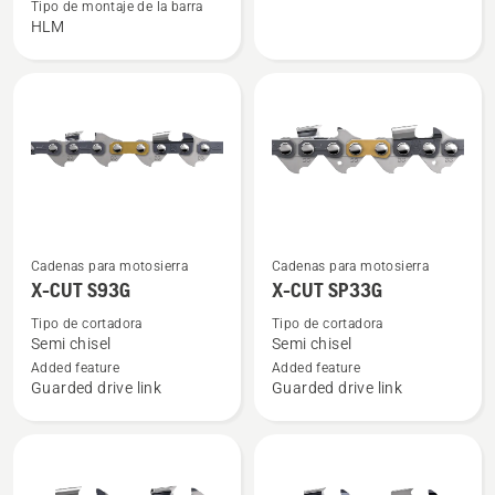
Barra
Covertor
Tipo de montaje de la barra
HLM
sólida
de
de
barra
.404"
-
Montaje
de
barra
grande
HN
Ver
Ver
Cadenas para motosierra
Cadenas para motosierra
más
más
X-CUT S93G
X-CUT SP33G
detalles
detalles
Tipo de cortadora
Tipo de cortadora
sobre
sobre
Semi chisel
Semi chisel
X-
X-
Added feature
Added feature
Guarded drive link
Guarded drive link
CUT
CUT
S93G
SP33G