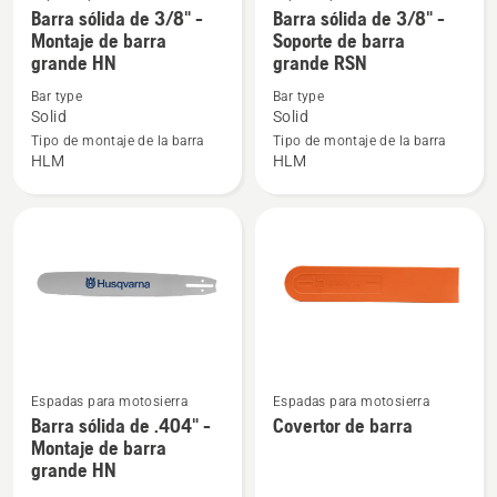
Ver
Ver
Barra sólida de 3/8" -
Barra sólida de 3/8" -
más
más
Montaje de barra
Soporte de barra
grande HN
grande RSN
detalles
detalles
sobre
sobre
Bar type
Bar type
Barra
Barra
Solid
Solid
sólida
sólida
Tipo de montaje de la barra
Tipo de montaje de la barra
HLM
HLM
de
de
3/8"
3/8"
-
-
Montaje
Soporte
de
de
barra
barra
grande
grande
HN
RSN
Ver
Ver
Espadas para motosierra
Espadas para motosierra
más
más
Barra sólida de .404" -
Covertor de barra
Montaje de barra
detalles
detalles
grande HN
sobre
sobre