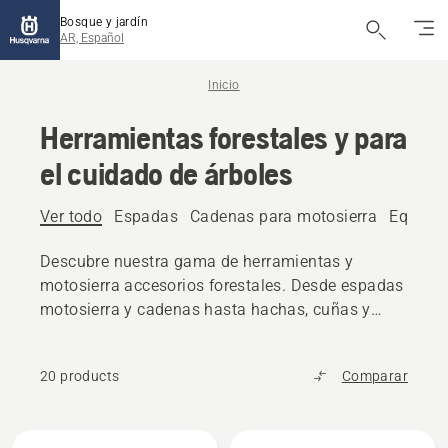
Bosque y jardín
AR, Español
Inicio
Herramientas forestales y para
el cuidado de árboles
Ver todo
Espadas
Cadenas para motosierra
Equipos
Descubre nuestra gama de herramientas y
motosierra accesorios forestales. Desde espadas
motosierra y cadenas hasta hachas, cuñas y
herramientas para manipular troncos, encuentra
todo el equipo fiable que necesitas.
20 products
Comparar
All