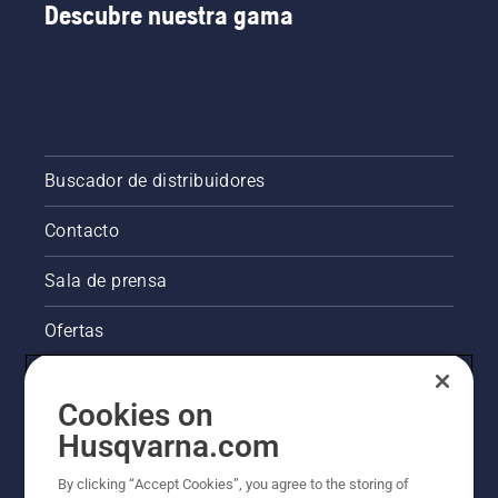
Descubre nuestra gama
Buscador de distribuidores
Contacto
Sala de prensa
Ofertas
La visión de Husqvarna sobre la sostenibilidad
Cookies on
Información legal de productos
Husqvarna.com
By clicking “Accept Cookies”, you agree to the storing of
Otros sitios de Husqvarna