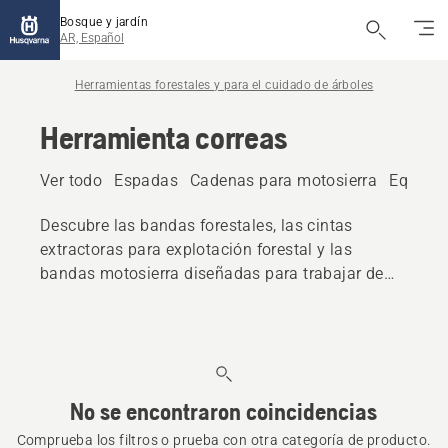
Bosque y jardín
AR, Español
Herramientas forestales y para el cuidado de árboles
Herramienta correas
Ver todo
Espadas
Cadenas para motosierra
Equipos
Descubre las bandas forestales, las cintas
extractoras para explotación forestal y las
bandas motosierra diseñadas para trabajar de
forma cómoda y eficiente. Diseñados para
ofrecer durabilidad y comodidad, estos
cinturones mantienen las herramientas al
alcance de la mano durante las tareas forestales
y de jardinería.
No se encontraron coincidencias
Comprueba los filtros o prueba con otra categoría de producto.