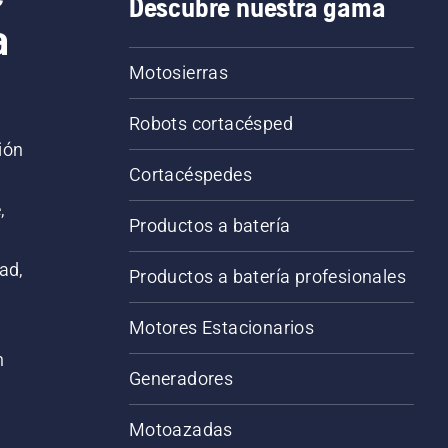
Descubre nuestra gama
a
Motosierras
Robots cortacésped
ión
Cortacéspedes
,
Productos a batería
ad,
Productos a batería profesionales
Motores Estacionarios
n
Generadores
Motoazadas