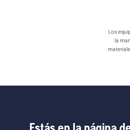
Los equi
la man
materiale
Estás en la página d