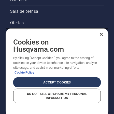
Sala de prensa
Ofertas
La visión de Husqvarna sobre la sostenibilidad
Cookies on
Información legal de productos
Husqvarna.com
By clicking “Accept Cookies”, you agree to the storing of
Otros sitios de Husqvarna
cookies on your device to enhance site navigation, analyze
site usage, and assist in our marketing efforts.
Cookie Policy
ACCEPT COOKIES
DO NOT SELL OR SHARE MY PERSONAL
INFORMATION
© Husqvarna AB (publ). Todos los derechos