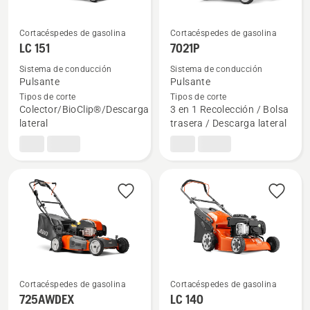
Cortacéspedes de gasolina
Cortacéspedes de gasolina
Ver
Ver
LC 151
7021P
más
más
Sistema de conducción
Sistema de conducción
detalles
detalles
Pulsante
Pulsante
sobre
sobre
Tipos de corte
Tipos de corte
Colector/BioClip®/Descarga
3 en 1 Recolección / Bolsa
LC 151
7021P
lateral
trasera / Descarga lateral
Cortacéspedes de gasolina
Cortacéspedes de gasolina
Ver
Ver
725AWDEX
LC 140