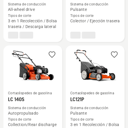
más
más
Sistema de conducción
Sistema de conducción
detalles
detalles
All-wheel drive
Pulsante
sobre
sobre
Tipos de corte
Tipos de corte
3 en 1 Recolección / Bolsa
Colector / Ejección trasera
725AWDEX
LC 140
trasera / Descarga lateral
Cortacéspedes de gasolina
Cortacéspedes de gasolina
Ver
Ver
LC 140S
LC121P
más
más
Sistema de conducción
Sistema de conducción
detalles
detalles
Autopropulsado
Pulsante
sobre
sobre
Tipos de corte
Tipos de corte
Collection/Rear discharge
3 en 1 Recolección / Bolsa
LC 140S
LC121P