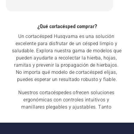
¿Qué cortacésped comprar?
Un cortacésped Husqvarna es una solución 
excelente para disfrutar de un césped limpio y 
saludable. Explora nuestra gama de modelos que 
pueden ayudarte a recolectar la hierba, hojas, 
ramitas y prevenir la propagación de hierbajos. 
No importa qué modelo de cortacésped elijas, 
puedes esperar un resultado robusto y fiable.
Nuestros cortacéspedes ofrecen soluciones 
ergonómicas con controles intuitivos y 
manillares plegables y ajustables. Tanto 
nuestros cortacéspedes eléctricos a batería como 
los de gasolina
 están equipados con fuentes de 
energía fiables y plataformas de corte duraderas. 