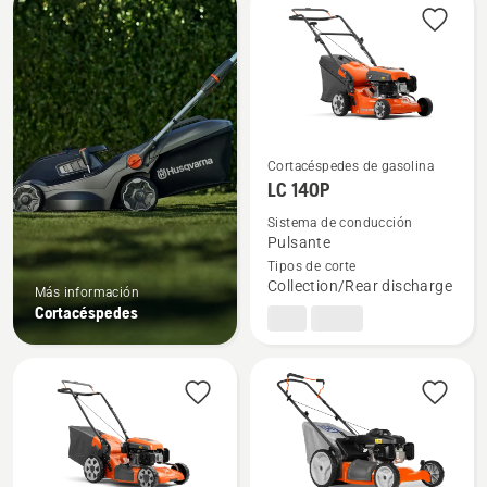
products
Cortacéspedes de gasolina
Ver
LC 140P
más
Sistema de conducción
detalles
Pulsante
sobre
Tipos de corte
LC 140P
Collection/Rear discharge
Más información
Cortacéspedes