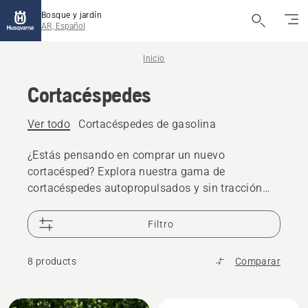
Bosque y jardín
AR, Español
Inicio
Cortacéspedes
Ver todo
Cortacéspedes de gasolina
¿Estás pensando en comprar un nuevo
cortacésped? Explora nuestra gama de
cortacéspedes autopropulsados y sin tracción
propia. Husqvarna ofrece cortacéspedes para uso
doméstico y profesional.
Filtro
8 products
Comparar
All