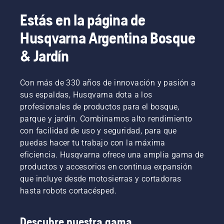
Elige los cortacéspedes profesionales si 
necesitas una máquina más robusta y potente. 
Estás en la página de
Visita nuestra 
guía de compra de 
Husqvarna Argentina Bosque
cortacéspedes
 para encontrar la solución que 
mejor se adapte a tus necesidades.
& Jardín
Con más de 330 años de innovación y pasión a
sus espaldas, Husqvarna dota a los
profesionales de productos para el bosque,
parque y jardín. Combinamos alto rendimiento
con facilidad de uso y seguridad, para que
puedas hacer tu trabajo con la máxima
eficiencia. Husqvarna ofrece una amplia gama de
productos y accesorios en continua expansión
que incluye desde motosierras y cortadoras
hasta robots cortacésped.
Descubre nuestra gama