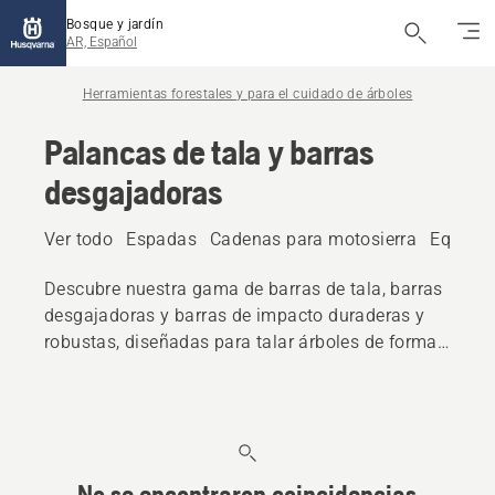
Bosque y jardín
AR, Español
Herramientas forestales y para el cuidado de árboles
Palancas de tala y barras
desgajadoras
Ver todo
Espadas
Cadenas para motosierra
Equipos
Descubre nuestra gama de barras de tala, barras
desgajadoras y barras de impacto duraderas y
robustas, diseñadas para talar árboles de forma
controlada y segura.
No se encontraron coincidencias