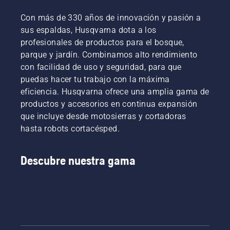
nuestros
tarea.
para
Con más de 330 años de innovación y pasión a
usuarios
aprender
sus espaldas, Husqvarna dota a los
más
a
exigentes.
comprobar
profesionales de productos para el bosque,
que el
parque y jardín. Combinamos alto rendimiento
sistema
con facilidad de uso y seguridad, para que
de
puedas hacer tu trabajo con la máxima
lubricación
eficiencia. Husqvarna ofrece una amplia gama de
de la
cadena
productos y accesorios en continua expansión
de tu
que incluye desde motosierras y cortadoras
motosierra
hasta robots cortacésped.
funciona
correctamente.
Comprueba
Descubre nuestra gama
primero
el nivel
de
aceite.
Arranca
la
motosierra