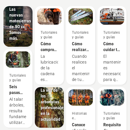
innovaciones
Las
nuevas
motosierras
de 90 cc.
Somos
Tutoriales
Tutoriales
Tutoriales
y guías
y guías
y guías
más.
Cómo
Cómo
Cómo
comprobar
realizar
cuidar tu
Historias
que la
el
equipo
e
La
Cuando
El
lubricación
mantenimiento
de corte
inspiración
lubricación
realices
mantenimient
de la
Charlas
de la
de la
el
es
cadena
Husqvarna
espada
cadena
mantenimiento
necesario
Tutoriales
funciona
sobre
de la
es
de tu
para que
y guías
en tu
árboles:
motosierra
importante
motosierra,
la
Seis
motosierra
La voz de
al usar
revisa
motosierra
pasos
los
una
también
funcione
para
Al talar
arboristas
motosierra
la
durante
talar un
árboles,
profesionales
para
espada
mucho
árbol
resulta
en la
Historias
Tutoriales
evitar
para ver
tiempo.
correctamente
fundamental
e
y guías
actualidad
que se
si
Consulta
utilizar
inspiración
Conoce
Requisitos
caliente
necesita
esta
las