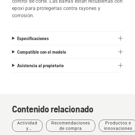
control de corte. Las barras están recubiertas con
epoxi para protegerlas contra rayones y
corrosión.
Especificaciones
Compatible con el modelo
Asistencia al propietario
Contenido relacionado
Actividad
Recomendaciones
Productos e
Productos
y
de compra
innovaciones
e
eventos