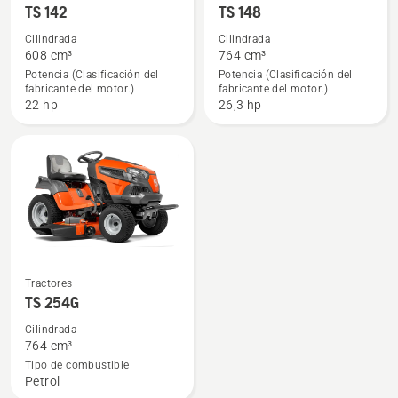
TS 142
TS 148
más
más
detalles
detalles
Cilindrada
Cilindrada
608 cm³
764 cm³
sobre
sobre
Potencia (Clasificación del
Potencia (Clasificación del
TS 142
TS 148
fabricante del motor.)
fabricante del motor.)
22 hp
26,3 hp
Ver
Tractores
más
TS 254G
detalles
Cilindrada
sobre
764 cm³
TS 254G
Tipo de combustible
Petrol