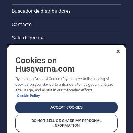
Buscador de distribuidores
Contacto
Sala de prensa
Información legal de productos
Cookies on
Husqvarna.com
Otros sitios de Husqvarna
By clicking “Accept Cookies”, you agree to the storing of
La visión de Husqvarna sobre la sostenibilidad
cookies on your device to enhance site navigation, analyze
site usage, and assist in our marketing efforts.
Cookie Policy
ACCEPT COOKIES
DO NOT SELL OR SHARE MY PERSONAL
INFORMATION