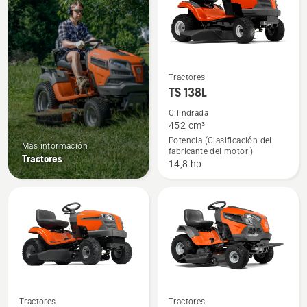
Ver
Tractores
TS 138L
más
detalles
Cilindrada
452 cm³
sobre
Potencia (Clasificación del
TS 138L
Más información
fabricante del motor.)
Tractores
14,8 hp
Ver
Ver
Tractores
Tractores