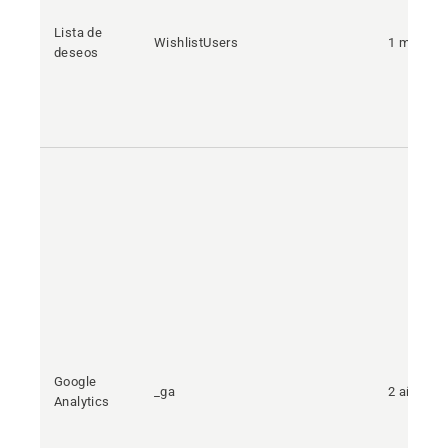
Lista de
WishlistUsers
1 meses
deseos
Google
_ga
2 años
Analytics