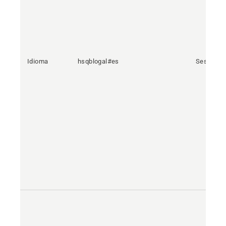
Idioma
hsqblogal#es
Sesión