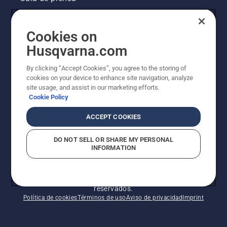
Información legal de productos
Cookies on
Husqvarna.com
Otros sitios de Husqvarna
By clicking “Accept Cookies”, you agree to the storing of
La visión de Husqvarna sobre la sostenibilidad
cookies on your device to enhance site navigation, analyze
site usage, and assist in our marketing efforts.
Cookie Policy
ACCEPT COOKIES
DO NOT SELL OR SHARE MY PERSONAL
INFORMATION
© Husqvarna AB (publ). Todos los derechos
reservados.
Política de cookies
Términos de uso
Aviso de privacidad
Imprint