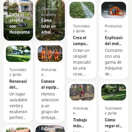
e
innovaciones
Chainsaw
Corta el
Academy
césped
Cómo
con
talar un
Tutoriales
Productos
y guías
e
Husqvarna
árbol
innovaciones
Crea el
Explicación
campo
del motor
perfecto
Husqvarna
Crear un
Contamos
X-Torq®
césped
con una
impecable
gama de
es una
máquinas
Tutoriales
Historias
cosa.
de
y guías
e
inspiración
Pero
batería
Renovación
Conoce
¿cómo
potentes.
del
al equipo
consigues
No
césped y
H de
Un lugar
Hemos
que la
obstante,
corrección
Husqvarna:
saludable,
seleccionado
hierba
para
de
los
verde y
a un
Historias
Tutoriales
sobreviva
algunos
irregularidades
usuarios
exuberante,
grupo de
e
y guías
toda una
trabajos
en la
más
perfecto
embajadores
inspiración
Trabajo
Cómo
serie de
a veces
hierba
exigentes
Soluciones
para
cualificados
más
regar el
juegos,
es
Equipos
relajarse
y
rápido y
césped