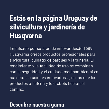
son
y malas
en todo
nuestros
hierbas
momento.
mejores
que
Gerry
consejos
arruinan
Estás en la página Uruguay de
Breton,
para
la
director
silvicultura y jardinería de
aplicar
experiencia?
de
mantillo
No
seguridad
Husqvarna
al
tienes
de Lucas
césped
por qué
Tree
hecho
preocuparte.
Experts,
Impulsado por su afán de innovar desde 1689,
con
Aquí
se
recortes
Husqvarna ofrece productos profesionales para
tienes
decidió
de
una guía
silvicultura, cuidado de parques y jardinería. El
desde el
hierba y
paso a
rendimiento y la facilidad de uso se combinan
primer
hojas.
paso
con la seguridad y el cuidado medioambiental en
momento
para
a invertir
nuestras soluciones innovadoras, en las que los
reparar
en
productos a batería y los robots lideran el
un
motosierras
césped
camino.
Husqvarna
irregular.
equipadas
con el
Descubre nuestra gama
exclusivo