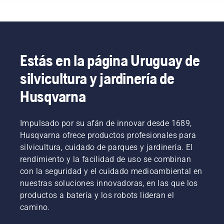
tu jardín,
el
ahorrar
¿verdad?
césped
tiempo y
Pero,
perfectament
dinero.
¿qué
hidratado.
Estos
pasa
son
cuando
nuestros
Estás en la página Uruguay de
hay
mejores
zonas de
silvicultura y jardinería de
consejos
césped
para
secas y
Husqvarna
aplicar
marrones,
mantillo
y malas
al
hierbas
Impulsado por su afán de innovar desde 1689,
césped
que
hecho
Husqvarna ofrece productos profesionales para
arruinan
con
silvicultura, cuidado de parques y jardinería. El
la
recortes
rendimiento y la facilidad de uso se combinan
experiencia?
de
con la seguridad y el cuidado medioambiental en
No
hierba y
tienes
nuestras soluciones innovadoras, en las que los
hojas.
por qué
productos a batería y los robots lideran el
preocuparte.
camino.
Aquí
tienes