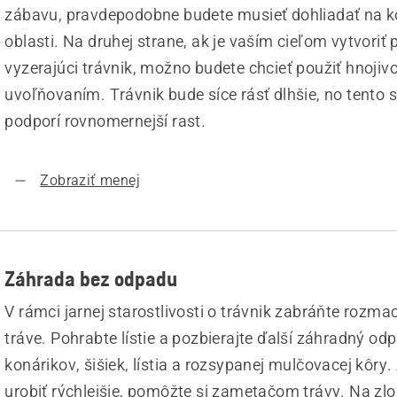
zábavu, pravdepodobne budete musieť dohliadať na k
oblasti. Na druhej strane, ak je vaším cieľom vytvoriť 
vyzerajúci trávnik, možno budete chcieť použiť hnoji
uvoľňovaním. Trávnik bude síce rásť dlhšie, no tento
podporí rovnomernejší rast.
Zobraziť menej
Záhrada bez odpadu
V rámci jarnej starostlivosti o trávnik zabráňte rozma
tráve. Pohrabte lístie a pozbierajte ďalší záhradný od
konárikov, šišiek, lístia a rozsypanej mulčovacej kôry.
urobiť rýchlejšie, pomôžte si zametačom trávy. Na zl