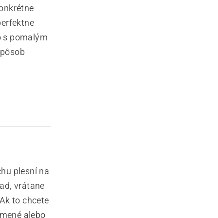
onkrétne
perfektne
vo s pomalým
 spôsob
chu plesní na
pad, vrátane
 Ak to chcete
omené alebo