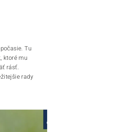
 počasie. Tu
k, ktoré mu
ť rásť.
žitejšie rady