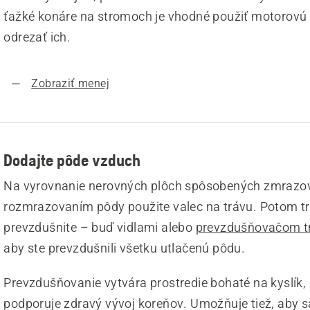
ťažké konáre na stromoch je vhodné použiť motorovú 
odrezať ich.
Zobraziť menej
Dodajte pôde vzduch
Na vyrovnanie nerovných plôch spôsobených zmrazo
rozmrazovaním pôdy použite valec na trávu. Potom t
prevzdušnite – buď vidlami alebo
prevzdušňovačom t
aby ste prevzdušnili všetku utlačenú pôdu.
Prevzdušňovanie vytvára prostredie bohaté na kyslík, 
podporuje zdravý vývoj koreňov. Umožňuje tiež, aby s