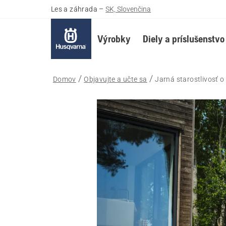
Les a záhrada
–
SK, Slovenčina
Výrobky
Diely a príslušenstvo
Domov
Objavujte a učte sa
Jarná starostlivosť o