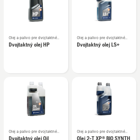
Zobraziť
Zobraziť
Olej a palivo pre dvojtaktné
Olej a palivo pre dvojtaktné
viac
viac
motory
motory
Dvojtaktný olej HP
Dvojtaktný olej LS+
podrobností
podrobností
o
o
Dvojtaktný
Dvojtaktný
olej
olej
HP
LS+
Zobraziť
Zobraziť
Olej a palivo pre dvojtaktné
Olej a palivo pre dvojtaktné
viac
viac
motory
motory
Dvojtaktný olej Oil
Olej 2-T XP® BIO SYNTH