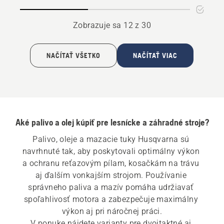
lišty
na
a
mazanie
Zobrazuje sa 12 z 30
reťaze
reťaze
NAČÍTAŤ VŠETKO
NAČÍTAŤ VIAC
Aké palivo a olej kúpiť pre lesnícke a záhradné stroje?
Palivo, oleje a mazacie tuky Husqvarna sú 
navrhnuté tak, aby poskytovali optimálny výkon 
a ochranu reťazovým pílam, kosačkám na trávu 
aj ďalším vonkajším strojom. Používanie 
správneho paliva a mazív pomáha udržiavať 
spoľahlivosť motora a zabezpečuje maximálny 
výkon aj pri náročnej práci.

V ponuke nájdete varianty pre dvojtaktné aj 