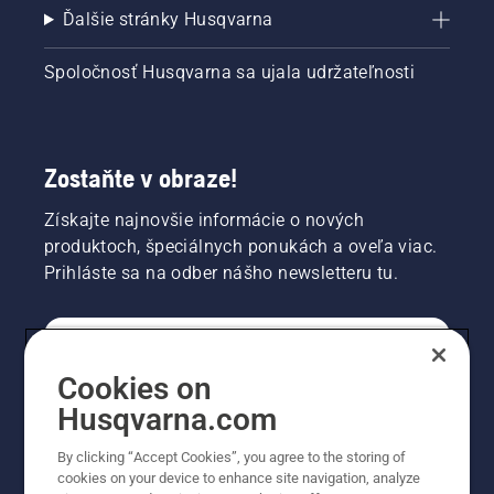
Ďalšie stránky Husqvarna
Spoločnosť Husqvarna sa ujala udržateľnosti
Zostaňte v obraze!
Získajte najnovšie informácie o nových
produktoch, špeciálnych ponukách a oveľa viac.
Prihláste sa na odber nášho newsletteru tu.
REGISTRÁCIA NA ODBER NEWSLETTERU
Cookies on
Husqvarna.com
PROFESIONÁLNE
By clicking “Accept Cookies”, you agree to the storing of
cookies on your device to enhance site navigation, analyze