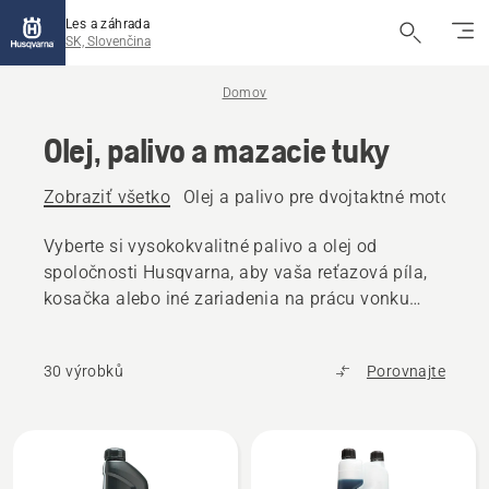
Les a záhrada
SK, Slovenčina
Domov
Olej, palivo a mazacie tuky
Zobraziť všetko
Olej a palivo pre dvojtaktné motory
O
Vyberte si vysokokvalitné palivo a olej od
spoločnosti Husqvarna, aby vaša reťazová píla,
kosačka alebo iné zariadenia na prácu vonku
fungovali bez problémov.
30 výrobků
Porovnajte
Všetky
výrobky