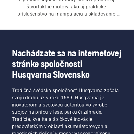
štvortaktné motory, ako aj praktické 
príslušenstvo na manipuláciu a skladovanie 
paliva.
Nachádzate sa na internetovej
stránke spoločnosti
Husqvarna Slovensko
Tradičná švédska spoločnosť Husqvarna začala
svoju dráhu už v roku 1689. Husqvarna je
inovátorom a svetovou autoritou vo výrobe
strojov na prácu v lese, parku či záhrade.
Tradícia, kvalita a špičkové inovácie
predovšetkým v oblasti akumulátorových a
robotických riešení v mene vysokého výkonu,