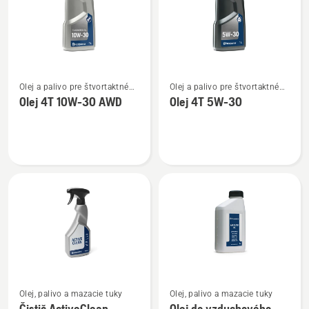
Zobraziť
Zobraziť
Olej a palivo pre štvortaktné
Olej a palivo pre štvortaktné
viac
viac
motory
motory
Olej 4T 10W-30 AWD
Olej 4T 5W-30
podrobností
podrobností
o
o
Olej
Olej
4T
4T
10W-
5W-
30 AWD
30
Zobraziť
Zobraziť
Olej, palivo a mazacie tuky
Olej, palivo a mazacie tuky
viac
viac
Čistič ActiveClean
Olej do vzduchového