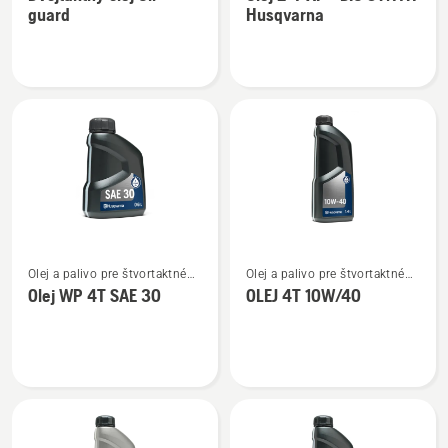
podrobností
podrobností
guard
Husqvarna
o
o
Dvojtaktný
Olej
olej
2-
Oil
T
guard
XP®
BIO
SYNTH
Husqvarna
Zobraziť
Zobraziť
Olej a palivo pre štvortaktné
Olej a palivo pre štvortaktné
viac
viac
motory
motory
Olej WP 4T SAE 30
OLEJ 4T 10W/40
podrobností
podrobností
o
o
Olej
OLEJ
WP 4T
4T
SAE 30
10W/40