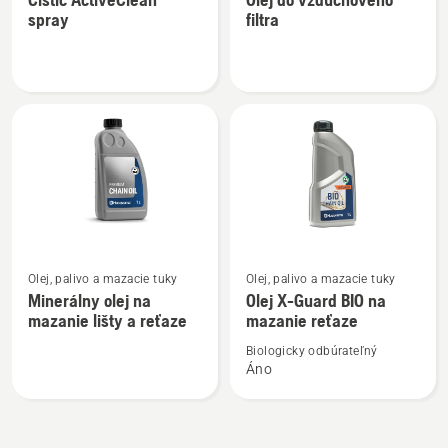
podrobností
podrobností
spray
filtra
o
o
Čistič
Olej
ActiveClean
do
spray
vzduchového
filtra
Zobraziť
Zobraziť
Olej, palivo a mazacie tuky
Olej, palivo a mazacie tuky
viac
viac
Minerálny olej na
Olej X-Guard BIO na
podrobností
podrobností
mazanie lišty a reťaze
mazanie reťaze
o
o
Biologicky odbúrateľný
Minerálny
Olej
Áno
olej
X-
na
Guard
mazanie
BIO