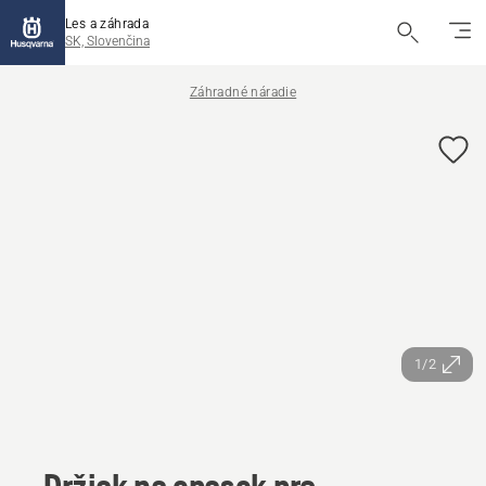
Les a záhrada
SK, Slovenčina
Záhradné náradie
1/2
Držiak na opasok pre