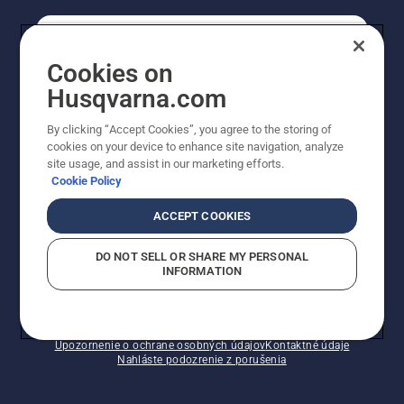
REGISTRÁCIA NA ODBER NEWSLETTERU
Cookies on
Husqvarna.com
PROFESIONÁLNE
By clicking “Accept Cookies”, you agree to the storing of
cookies on your device to enhance site navigation, analyze
site usage, and assist in our marketing efforts.
Cookie Policy
ACCEPT COOKIES
DO NOT SELL OR SHARE MY PERSONAL
INFORMATION
© Husqvarna AB (publ). Všetky práva vyhradené.
Zobrazené ceny sú odporúčané predajné ceny s DPH.
Zásady pre súbory cookie
Podmienky používania
Upozornenie o ochrane osobných údajov
Kontaktné údaje
Nahláste podozrenie z porušenia