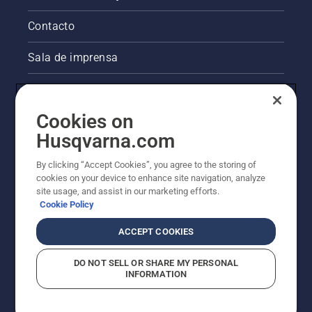
Contacto
Sala de imprensa
Informações legais sobre o produto
Cookies on
Outros websites da Husqvarna
Husqvarna.com
A abordagem da Husqvarna à sustentabilidade
By clicking “Accept Cookies”, you agree to the storing of
cookies on your device to enhance site navigation, analyze
site usage, and assist in our marketing efforts.
Cookie Policy
ACCEPT COOKIES
DO NOT SELL OR SHARE MY PERSONAL
INFORMATION
© Husqvarna AB (publ). Todos os direitos reservados.