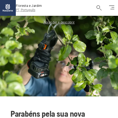
Floresta e Jardim
PT, Português
Aprender e descobrir
Parabéns pela sua nova