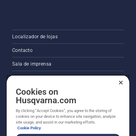
Localizador de lojas
Contacto
Sala de imprensa
Informações legais sobre o produto
Cookies on
Outros websites da Husqvarna
Husqvarna.com
A abordagem da Husqvarna à sustentabilidade
By clicking “Accept Cookies”, you agree to the storing of
cookies on your device to enhance site navigation, analyze
site usage, and assist in our marketing efforts.
Cookie Policy