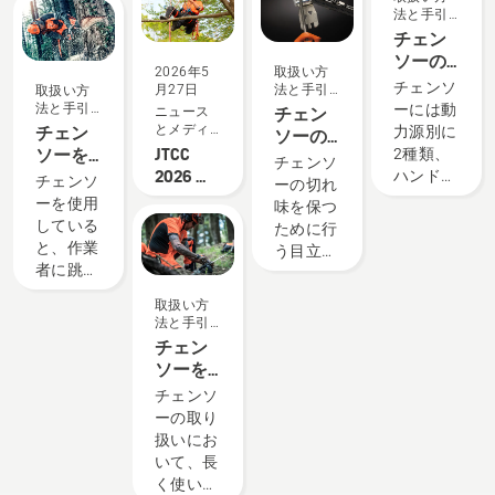
ナップと
が実際に
法と手引
専門知識
動いてい
き
チェン
をもと
るところ
ソーの
2026年5
取扱い方
に、お客
を見てみ
種類
チェンソ
月27日
法と手引
取扱い方
様にぴっ
たい」
き
法と手引
ーには動
ニュース
チェン
たりの商
「導入で
き
とメディ
チェン
力源別に
ソーの
品選びと
きるか相
ア
JTCC
ソーを
2種類、
目立て
チェンソ
サポート
談した
2026 第
使った
ハンドル
に使う
チェンソ
ーの切れ
をご提供
い」とい
13 回大
作業の
の種類で
道具と
ーを使用
味を保つ
していま
うお客様
会にゴ
危ない
2種類に
手順
している
ために行
す。 商
のご要望
ールド
ポイン
それぞれ
と、作業
う目立て
品の品揃
にお応え
スポン
トと
分けられ
者に跳ね
では、事
えが充実
します。
サーと
は？
ます。
返る「キ
前にデプ
した
当社が認
取扱い方
して協
ックバッ
スゲージ
「Premium
定するオ
法と手引
賛
ク」と呼
を計測し
Shop」、
ートモア
き
チェン
ばれる現
刃に合っ
地域のニ
の販売店
ソーを
象が起こ
たサイズ
ーズに合
と、オー
メンテ
チェンソ
ることが
のヤスリ
わせた提
トモアが
ナンス
ーの取り
ありま
を用意し
案が魅力
実際に使
する際
扱いにお
す。装
ます。同
の
われてい
のポイ
いて、長
備・作業
じ場所か
「Brand
る現場の
ントと
く使い続
環境を整
ら一定に
Shop」、
情報を一