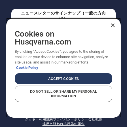
ニュースレターのサインナップ（一般の方向
け）
Cookies on
ニュースレターのサインアップ（プロの方向
Husqvarna.com
け）
By clicking “Accept Cookies”, you agree to the storing of
cookies on your device to enhance site navigation, analyze
site usage, and assist in our marketing efforts.
Cookie Policy
ACCEPT COOKIES
DO NOT SELL OR SHARE MY PERSONAL
INFORMATION
© Husqvarna AB (publ). All rights reserved. 表示価格
は、メーカー希望小売価格 (税込) です。掲載写真は一部
販売機と異なる場合があります。改良のため、仕様や価
格などの内容に変更されることがあります。
クッキー
利用規約
プライバシーポリシー
会社概要
違反と疑われる行為の報告