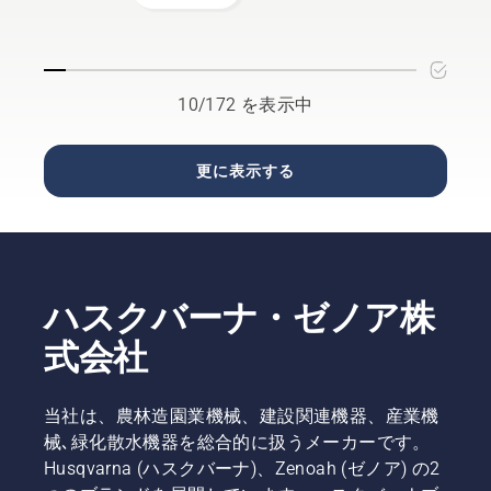
注意点
けるため
え、正し
目立てを
ロボット
覧にしま
にも定期
いチェン
行うこと
芝刈機に
したので
的なメン
ソーの扱
がポイン
特化した
ご覧くだ
テナンス
いを心が
トです。
「AUTOMOWER™
さい。
は欠かせ
10/172 を表示中
けること
Shop」
休業日や
ません。
が大切で
など、そ
稼働機種
点検箇所
す。
れぞれに
の詳細な
を押さえ
更に表示する
特長があ
どは、お
ておけ
ります。
気軽にお
ば、頻繁
用途やご
電話でお
に買い替
希望に合
問い合わ
える手間
わせて、
せくださ
を省くこ
お近くの
い。その
とができ
ハスクバーナ・ゼノア株
ショップ
際は、
ます。
をぜひチ
「オート
式会社
ェックし
モア販売
てみてく
店・稼働
ださい。
場所リス
当社は、農林造園業機械、建設関連機器、産業機
トを見
た」とお
械､緑化散水機器を総合的に扱うメーカーです。
伝えいた
Husqvarna (ハスクバーナ)、Zenoah (ゼノア) の2
だけると