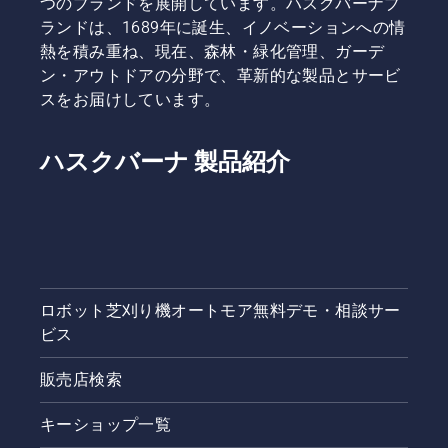
つのブランドを展開しています。ハスクバーナブ
スムーズ
ランドは、1689年に誕生、イノベーションへの情
です。ま
熱を積み重ね、現在、森林・緑化管理、ガーデ
た、お住
まいの地
ン・アウトドアの分野で、革新的な製品とサービ
域ごとに
スをお届けしています。
オートモ
アの無料
相談サー
ハスクバーナ 製品紹介
ビスを受
け付けて
おりま
す。無料
相談サー
ビスと
は、購入
ロボット芝刈り機オートモア無料デモ・相談サー
前のお客
様向け
ビス
に、機種
選定のお
販売店検索
手伝いと
導入・設
キーショップ一覧
置に関す