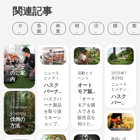
関連記事
ガ
造
林
樹
活
購
製
ー
園
業
木
動
入
品
デ
管
と
ガ
と
ソリュー
ニ
理
イ
イ
イ
ン
ベ
ド
ノ
ション
サービ
グ
ン
ベ
ト
ー
スディ
シ
ーラー
ョ
のご案
ニュース
活動とイ
2025年7
ン
とメディ
ベント
月28日
内
ア
ハスク
オート
ニュース
とメディ
バーナ
モア販
ア
ハスク
キーシ
売店・
ハスクバ
「オート
バー
ョップ
稼働場
ーナ製品
モアを購
Chainsaw
ナ・オ
一覧
所リス
を取り扱
入できる
Academy
ートモ
ト
うキーシ
販売店を
伐倒の
ア認定
ョップで
知りた
方法
代理店
は、豊富
い」「オ
募集中
なライン
ートモア
取扱い方