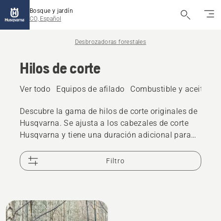
Bosque y jardín
CO, Español
Desbrozadoras forestales
Hilos de corte
Ver todo
Equipos de afilado
Combustible y aceite
Ma
Descubre la gama de hilos de corte originales de
Husqvarna. Se ajusta a los cabezales de corte
Husqvarna y tiene una duración adicional para
reducir el tiempo de inactividad.
Filtro
All
products