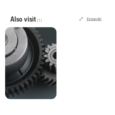
Also visit
Expandir
(
1
)