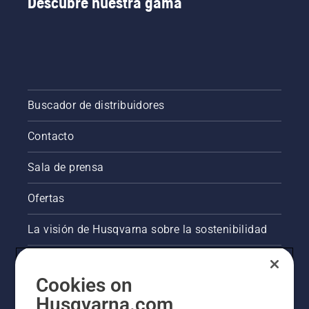
Descubre nuestra gama
Buscador de distribuidores
Contacto
Sala de prensa
Ofertas
La visión de Husqvarna sobre la sostenibilidad
Información legal de productos
Cookies on
Otros sitios de Husqvarna
Husqvarna.com