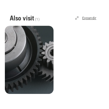
Also visit
Expandir
(
1
)