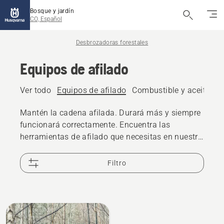
Bosque y jardín
CO, Español
Desbrozadoras forestales
Equipos de afilado
Ver todo
Equipos de afilado
Combustible y aceite
Ma
Mantén la cadena afilada. Durará más y siempre
funcionará correctamente. Encuentra las
herramientas de afilado que necesitas en nuestra
amplia gama.
Filtro
All
products