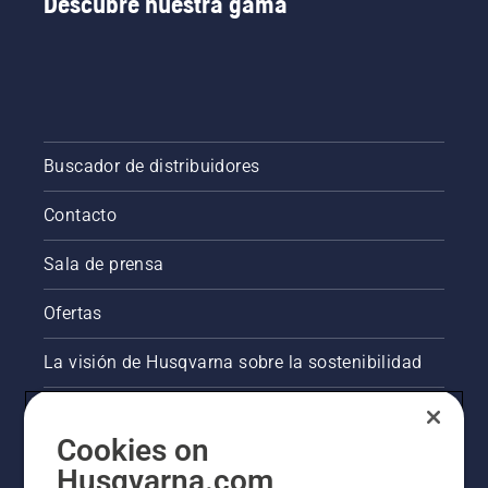
Descubre nuestra gama
Buscador de distribuidores
Contacto
Sala de prensa
Ofertas
La visión de Husqvarna sobre la sostenibilidad
Información legal de productos
Cookies on
Otros sitios de Husqvarna
Husqvarna.com