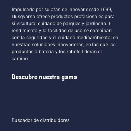
de hojas
un
nuevo?
cortasetos.
Impulsado por su afán de innovar desde 1689,
He aquí
Husqvarna ofrece productos profesionales para
algunos
silvicultura, cuidado de parques y jardinería. El
aspectos
rendimiento y la facilidad de uso se combinan
que
debes
con la seguridad y el cuidado medioambiental en
tener en
nuestras soluciones innovadoras, en las que los
cuenta
productos a batería y los robots lideran el
antes de
camino.
adquirirlo.
Descubre nuestra gama
Buscador de distribuidores