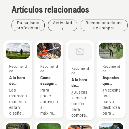
Artículos relacionados
Paisajismo
Actividad
Recomendaciones
profesional
y
de compra
eventos
Recomendaciones
Recomendaciones
Recomendacion
Recomendaciones
de
de
de
de
compra
compra
compra
A la hora
Cómo
Aspectos
compra
A la hora
de
escoger
que
de
comprar
la
debes
Las
Para
¿Necesitas
comprar
¿Buscas
una
espada
tener en
motosierras
poder
una
un
la mejor
motosierra,
correcta
cuenta al
modernas
aprovechar
nueva
tractor,
opción
hay que
para tu
adquirir
están
al
desbrozadora
hay que
para
tener en
motosierra:
una
diseñadas
máximo
para
tener en
comprar
cuenta
Algunos
desbrozadora
para
tu
limpiar
cuenta
un
estas
consejos
adaptarse
motosierra
una
estas
tractor