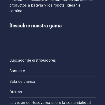
fase de
productos a batería y los robots lideran el
investigación
camino.
y
desarrollo,
nuestro
Descubre nuestra gama
objetivo
principal
era
conseguir
que tu
rendimiento
sea el
más alto
Buscador de distribuidores
posible.
Contacto
Sala de prensa
Ofertas
La visión de Husqvarna sobre la sostenibilidad