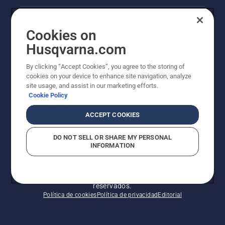
Información legal de productos
Cookies on
Otros sitios de Husqvarna
Husqvarna.com
By clicking “Accept Cookies”, you agree to the storing of
AlertLine/Canal de Denúncias
cookies on your device to enhance site navigation, analyze
site usage, and assist in our marketing efforts.
Cookie Policy
ACCEPT COOKIES
DO NOT SELL OR SHARE MY PERSONAL
INFORMATION
© Husqvarna AB (publ). Todos los derechos
reservados.
Política de cookies
Política de privacidad
Editorial