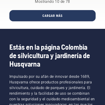
Husqvarna,
la
decidir
Mostrando 10 de 78
nuestros
que se
operación
cuál es
usuarios
fabrican
que más
la
más
donde
tiempo y
motosierra
CARGAR MÁS
exigentes.
empezó
esfuerzo
perfecta
nuestra
requiere.
para ti.
historia:
En otras
en
palabras,
Huskvarna,
tienes
Suecia.
mucho
Estás en la página Colombia
¿Te
que
preguntas
ganar si
de silvicultura y jardinería de
por qué?
aprendes
Bueno,
una
Husqvarna
en
buena
realidad
técnica.
la
Impulsado por su afán de innovar desde 1689,
historia
Husqvarna ofrece productos profesionales para
comienza
silvicultura, cuidado de parques y jardinería. El
por el
rendimiento y la facilidad de uso se combinan
final.
Durante
con la seguridad y el cuidado medioambiental en
toda la
nuestras soluciones innovadoras, en las que los