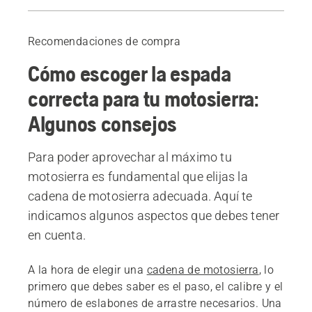
Dientes y músculos por igual
Cincel completo, semicincel y astillador
Recomendaciones de compra
Cadenas para motosierra
Cómo escoger la espada
correcta para tu motosierra:
Algunos consejos
Para poder aprovechar al máximo tu
motosierra es fundamental que elijas la
cadena de motosierra adecuada. Aquí te
indicamos algunos aspectos que debes tener
en cuenta.
A la hora de elegir una
cadena de motosierra
, lo
primero que debes saber es el paso, el calibre y el
número de eslabones de arrastre necesarios. Una