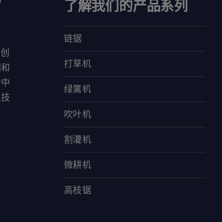
了解我们的产品系列
链锯
对创
打草机
园和
新中
绿篱机
人技
吹叶机
割灌机
微耕机
高枝锯