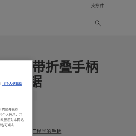
支撑件
18cm 带折叠手柄
的手锯
和
《个人信息保
区的境外管辖
的个人信息，并
以改善您对本网站
折叠式
您也可点击
符合人体工程学的手柄