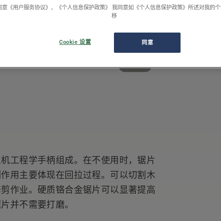
同意《用户服务协议》、《个人信息保护政策》 我同意如《个人信息保护政策》所述对我的
移
Cookie 设置
同意
1/1
人机工程学手柄组成。在不使用时，锯片
割作用主要体现在回拉过程。可以切割木
修剪作业。硬质铬合金锯片可以显著提高
锯片并不需要打磨。