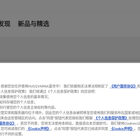
发现
新品与精选
感谢您信任并使用HUSQVARNA富世华！ 我们依据相关法律法规制定了
《用户服务协议》
个人信息保护政策》 我们将通过《个人信息保护政策》向您说明：
收集使用您个人信息的基本情况；
如何存储您的个人信息；
何行使您的个人信息主体权利等内容。
经营实体和服务器均位于境外，因此您的个人信息会被转移至您使用我们的服务所在国家或地
到来自这些管辖区的访问。
点击“同意”按钮代表您授权我们根据
《个人信息保护政策》
处理您
服务协议》
。若您不同意，您将无法使用本网站，直接退出本页面即可。 我们使用Cookies
。您可阅读我们的
《Cookie声明》
。点击“同意”按钮代表您已阅读并同意
《Cookie声明》
。
置进行不同的设置。