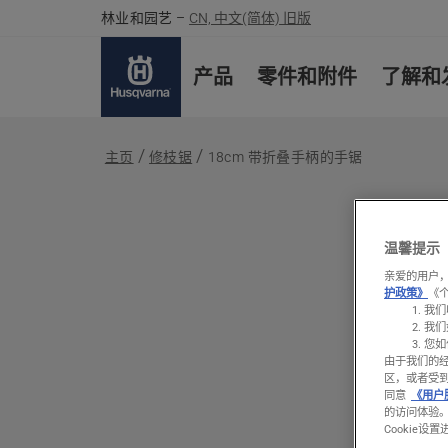
林业和园艺
–
CN, 中文(简体) 旧版
产品
零件和附件
了解和
主页
修枝锯
18cm 带折叠手柄的手锯
温馨提示
亲爱的用户，
护政策》
《
我们
我们
您如
由于我们的
区，或者受
同意
《用户
的访问体验
Cookie设