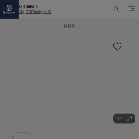
林业和园艺
CN, 中文(简体) 旧版
微耕机
1/1