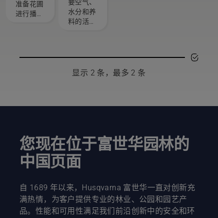
议 - 如何
要空气、
准备花圃
耕作您
水分和养
进行播
的土壤
料的活
种。我们
体。这就
收集了一
是为什么
些建议，
耕作（或
以便在您
土壤耕
购买新微
作）对于
耕机之前
显示 2 条，最多 2 条
健康的花
进行参
园至关重
考。
要的原
因。这也
是我们推
出有关该
主题的指
您现在位于富世华园林的
南的原
中国页面
因。
自 1689 年以来，Husqvarna 富世华一直对创新充
满热情，为客户提供专业的林业、公园和园艺产
品。性能和可用性满足我们前沿创新中的安全和环