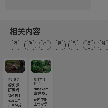
相关内容
活
购
产
操
故
感
解
动
买
品
作
事
言
决
和
建
和
方
和
方
事
议
创
法
灵
案
件
新
和
感
指
南
购买建议
操作方法
和指南
购买微
Husqvarna
耕机时
富世华
要考虑
微耕机非
的草坪
的事项
花园中的
常适合犁
养护建
土壤是需
开草坪或