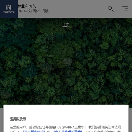
林业和园艺
CN, 中文(简体) 旧版
主页
温馨提示
法律
亲爱的用户，感谢您信任并使用HUSQVARNA富世华！ 我们依据相关法律法规