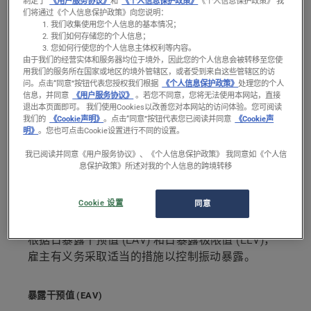
手臂振动
制定了
《用户服务协议》
和
《个人信息保护政策》
《个人信息保护政策》 我
们将通过《个人信息保护政策》向您说明：
我们收集使用您个人信息的基本情况；
我们如何存储您的个人信息；
背景
您如何行使您的个人信息主体权利等内容。
由于我们的经营实体和服务器均位于境外，因此您的个人信息会被转移至您使
用我们的服务所在国家或地区的境外管辖区，或者受到来自这些管辖区的访
欧盟指令 2002/44/EC 规定了防止工人因接触机械
问。
点击“同意”按钮代表您授权我们根据
《个人信息保护政策》
处理您的个人
振动而承受所带来的或可能带来的健康和安全风险
信息，并同意
《用户服务协议》
。若您不同意，您将无法使用本网站，直接
退出本页面即可。 我们使用Cookies以改善您对本网站的访问体验。您可阅读
的最低要求。
我们的
《Cookie声明》
。点击“同意”按钮代表您已阅读并同意
《Cookie声
明》
。您也可点击Cookie设置进行不同的设置。
振动暴露的评估根据标准化 8 小时日暴露值 A(8)
我已阅读并同意《用户服务协议》、《个人信息保护政策》 我同意如《个人信
进行计算。确定 A(8) 值后，应将该值与暴露干预值
息保护政策》所述对我的个人信息的跨境转移
和极限值进行比较。尽管该指令规定了最低要求，
但查阅每个利益成员国的法规以了解该法规是否有
Cookie 设置
同意
更严格的暴露值也十分重要。
根据日暴露干预值 (EAV) 和日暴露极限值 (ELV)，
雇主有义务采取适当的措施以控制振动暴露。
暴露干预值 (EAV)