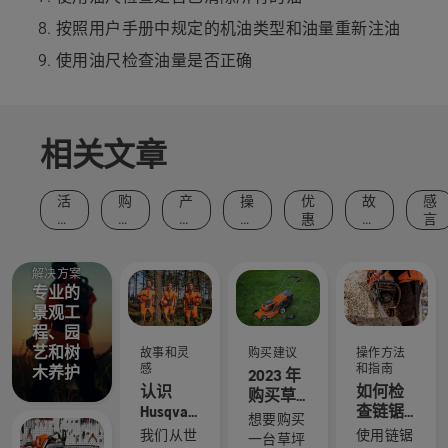
按照用户手册中规定的机油类型和油量重新注油
使用油尺检查油量是否正确
相关文章
活
购
产
操
优
故
感
动
买
品
作
惠
事
言
和
建
和
方
和
事
议
创
法
灵
件
新
和
感
解决方案
专业的
指
南
景观工
程、园
艺和树
故事和灵
购买建议
操作方法
感
和指南
木养护
2023 年
认识
如何检
购买草
Husqvarna
查链锯
坪机时
想要购买
富世华 H
上的锯
需要考
我们从世
使用链锯
一台草坪