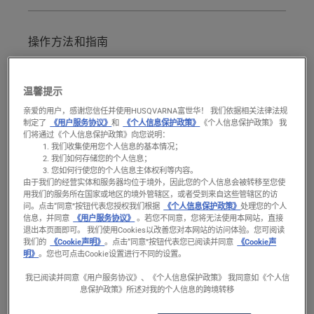
如何使用机油泵更换机油
如何通过倾斜割草机来换油
操作方法和指南
推荐产品
如何更换 Husqvarna 富世华
温馨提示
割草机中的机油
亲爱的用户，感谢您信任并使用HUSQVARNA富世华！ 我们依据相关法律法规
制定了
《用户服务协议》
和
《个人信息保护政策》
《个人信息保护政策》 我
每运行 25 小时或每季度更换一次机油。在多
们将通过《个人信息保护政策》向您说明：
我们收集使用您个人信息的基本情况；
尘、肮脏的环境下，您可能需要更频繁地更换
我们如何存储您的个人信息；
机油。有两种机油排放方法，这两种方法在本
您如何行使您的个人信息主体权利等内容。
由于我们的经营实体和服务器均位于境外，因此您的个人信息会被转移至您使
视频中都有介绍。
用我们的服务所在国家或地区的境外管辖区，或者受到来自这些管辖区的访
问。
点击“同意”按钮代表您授权我们根据
《个人信息保护政策》
处理您的个人
信息，并同意
《用户服务协议》
。若您不同意，您将无法使用本网站，直接
在倾斜割草机排放机油之前，请先运行引擎以清空
退出本页面即可。 我们使用Cookies以改善您对本网站的访问体验。您可阅读
燃油箱，直至燃油箱为空。
我们的
《Cookie声明》
。点击“同意”按钮代表您已阅读并同意
《Cookie声
明》
。您也可点击Cookie设置进行不同的设置。
我已阅读并同意《用户服务协议》、《个人信息保护政策》 我同意如《个人信
息保护政策》所述对我的个人信息的跨境转移