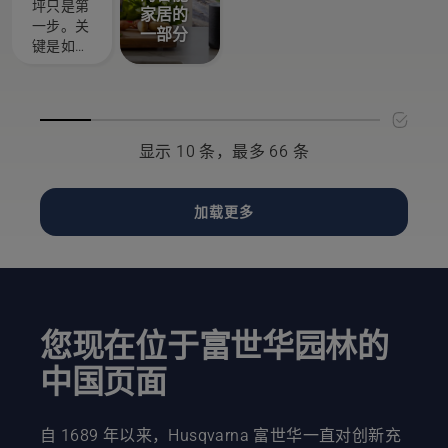
持您的草
坪只是第
家居的
您梦想中
您的草坪
作。首先
地水分充
一步。关
一部分
的草坪，
的最佳建
检查油
足的建
键是如何
对吧？但
议。
位。启动
议。
使草坪在
如果参差
链锯，确
众多比
不齐的干
保锯链制
赛、体育
枯黄草和
动器已关
活动和园
杂草破坏
闭。在离
艺活动中
显示 10 条，最多 66 条
了这种体
树干几厘
存活下来
验呢？不
米的地方
并且不会
用担心。
使链锯引
变得稀
加载更多
下面的分
擎转动。
疏？有这
步指南将
树干上如
种可能
手把手地
果有油则
吗？我们
教您如何
表示润滑
求教于业
修复参差
系统正常
内的一名
不齐的草
工作。
精英人士
您现在位于富世华园林的
坪。
以寻找答
案。
中国页面
自 1689 年以来，Husqvarna 富世华一直对创新充