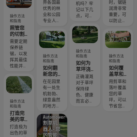
团队 - 我
链润滑
虑的四
界各国最
时，锯链
机吗？牢
们最苛
系统是
点事项
优秀的林
润滑非常
记以下几
刻的用
否正常
业和公园
重要，可
点，可帮
操作方法
户
工作
专业人士
以防止链
和指南
助您选择
中精心挑
锯锯链在
照管您
最合适的
选了一组
锯切时过
的切割
草坪机。
技艺精湛
热，并确
设备
需要定期
且备受尊
保其在导
保养链
敬的大
板周围无
操作方法
锯，以发
操作方法
和指南
操作方法
使。他们
摩擦移
挥其最佳
和指南
和指南
如何为
就是我们
动。这能
性能并延
如何翻
如何覆
草坪浇
的 H 团
延长导板
长使用寿
新您的
盖草和
水
队。他们
和锯链的
正确灌溉
命。这里
草坪并
落叶
在花园里
用剪草和
也是我们
使用寿
对于草坪
介绍自行
修整参
有一处生
落叶覆盖
要求最苛
命。按照
保持绿
保养事项
差不齐
机勃勃、
您的草
刻的用
此简短视
色、健康
的指南。
的草
绿意盎然
坪，可以
户。
频中的说
而言必不
操作方法
操作方法
的地方，
节省您的
明，了解
和指南
可少。这
和指南
非常适合
时间和金
如何检查
打造完
里是
Automower®
静心放松
钱。这里
您的链锯
美的草
Husqvarna
割草机
或与亲朋
介绍我们
锯链润滑
坪
富世华关
打造极为
器人- 您
好友聚会
用剪草和
系统是否
于如何保
出色的草
的智能
— 这就是
落叶覆盖
正常工