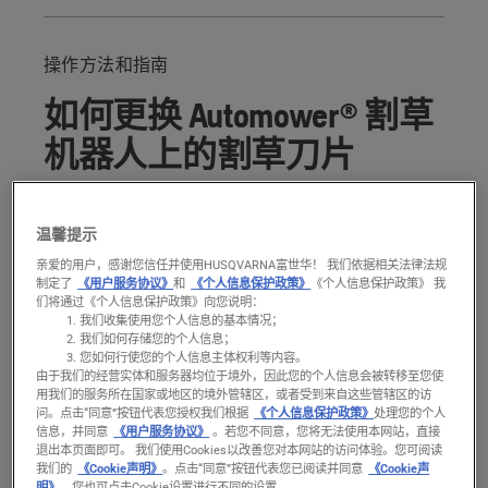
分步指南
Automower® 割草机器人上的割草刀片使用寿命有多久？
操作方法和指南
推荐产品
如何更换 Automower® 割草
机器人上的割草刀片
当刀片磨损时，或在修剪时发现割草刀片的尖
温馨提示
端开始变白并看起来磨损时，应该更换割草机
器人上的刀片以保持其性能。确保始终使用原
亲爱的用户，感谢您信任并使用HUSQVARNA富世华！ 我们依据相关法律法规
制定了
《用户服务协议》
和
《个人信息保护政策》
《个人信息保护政策》 我
装刀片和螺钉，并在执行维护时始终与刀片同
们将通过《个人信息保护政策》向您说明：
我们收集使用您个人信息的基本情况；
时更换螺钉，否则螺钉可能会磨损并导致刀片
我们如何存储您的个人信息；
在操作时松动。
您如何行使您的个人信息主体权利等内容。
由于我们的经营实体和服务器均位于境外，因此您的个人信息会被转移至您使
用我们的服务所在国家或地区的境外管辖区，或者受到来自这些管辖区的访
问。
点击“同意”按钮代表您授权我们根据
《个人信息保护政策》
处理您的个人
信息，并同意
《用户服务协议》
。若您不同意，您将无法使用本网站，直接
退出本页面即可。 我们使用Cookies以改善您对本网站的访问体验。您可阅读
我们的
《Cookie声明》
。点击“同意”按钮代表您已阅读并同意
《Cookie声
明》
。您也可点击Cookie设置进行不同的设置。