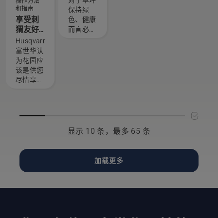
对于草坪
现有安
操作方法
是一些语
方法。借
了这种体
和指南
保持绿
装。
音命令示
助
验呢？不
享受刺
色、健康
例，可帮
IFTTT，
用担心。
猬友好
而言必不
助您控制
您可以进
下面的分
型花园
可少。这
Husqvarna
Google
行个性化
步指南将
所带来
里是
富世华认
Home 设
设置并获
手把手地
的愉悦
Husqvarna
为花园应
备中的割
得更多灵
教您如何
富世华关
该是供您
草机器
活性。您
修复参差
于如何保
尽情享受
人。
拥有如何
不齐的草
持您的草
的愉悦所
与
坪。
地水分充
在。但我
Husqvarna
足的建
们同时认
富世华
议。
为，它应
Automower®
该满足那
割草机器
显示 10 条，最多 65 条
些把您的
人交互的
花园当作
决定权。
家的动
加载更多
物，以及
那些只是
偶尔路过
的动物的
需求！我
们发起了