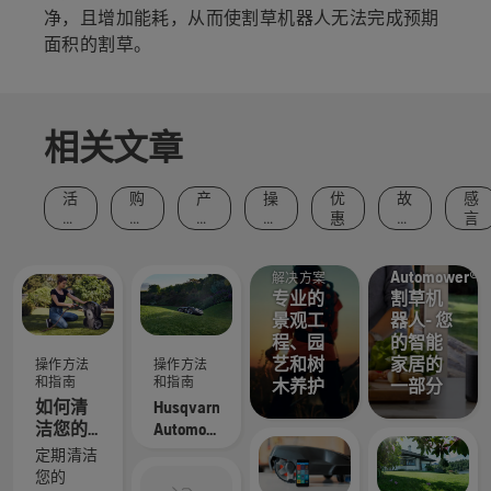
净，且增加能耗，从而使割草机器人无法完成预期
面积的割草。
相关文章
活
购
产
操
优
故
感
动
买
品
作
惠
事
言
操作方法
和
建
和
方
和
事
议
创
法
和指南
灵
Automower®
件
新
和
感
解决方案
指
专业的
割草机
南
景观工
器人- 您
程、园
的智能
艺和树
家居的
操作方法
操作方法
和指南
和指南
木养护
一部分
如何清
Husqvarna
洁您的
Automower®
Husqvarna
-
定期清洁
富世华
Frequently
您的