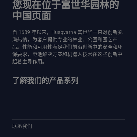
您现在位于富世华园林的
一项旨在
促进园艺
中国页面
发展的
BioLife
倡议，使
自 1689 年以来，Husqvarna 富世华一直对创新充
花园成为
满热情，为客户提供专业的林业、公园和园艺产
支持当地
品。性能和可用性满足我们前沿创新中的安全和环
生物多样
性的重要
保要求，电池解决方案和机器人技术在这些创新中
组成部
起着主导作用。
分。我们
还承诺不
会发生涉
了解我们的产品系列
及我们产
品和小动
物的事
故。
联系我们