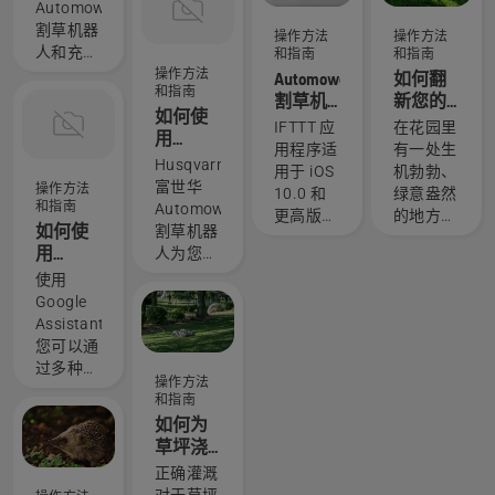
Automower®
Asked
Automower®
割草机
Questions
割草机器
操作方法
操作方法
器人
人和充电
和指南
和指南
桩，以保
操作方法
Automower®
如何翻
和指南
持出色的
割草机
新您的
如何使
性能和延
器人和
草坪并
IFTTT 应
在花园里
用
长使用寿
IFTTT
修整参
用程序适
有一处生
Automower®
命。除了
Husqvarna
差不齐
用于 iOS
机勃勃、
割草机
定期清洁
富世华
的草
操作方法
10.0 和
绿意盎然
器人创
外，我们
和指南
Automower®
更高版
的地方，
建多个
建议在每
如何使
割草机器
本，以及
非常适合
区域
季结束后
用
人为您的
Android
静心放松
在经销商
Google
花园区域
使用
5.0 和更
或与亲朋
处为您的
Assistant
控制提供
Google
高版本。
好友聚会
割草机器
控制您
了多种解
Assistant，
IFTTT 是
— 这就是
人执行全
的
决方案。
您可以通
一种甚至
您梦想中
面、专业
Automower®
让您可以
过多种方
可将
的草坪，
操作方法
的清洁。
割草机
在草坪上
式与
Automower®
对吧？但
和指南
器人
灵活地创
Automower®
割草机器
如果参差
如何为
建不同的
割草机器
人集成到
不齐的干
草坪浇
区域，而
人进行交
智能家居
枯黄草和
水
正确灌溉
无需更改
谈。下面
中的简单
杂草破坏