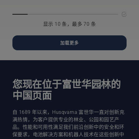
落到草坪
尼龙线，
草刀片非
和维护打
中。
以获得简
常简单；
草刀片。
单的分步
您只需执
指南。
行以下几
显示 10 条，最多 70 条
个简单步
骤。如果
您要在户
加载更多
外更换打
草头，请
确保在容
易看到小
工具或螺
母的地方
您现在位于富世华园林的
更换（以
防它们掉
中国页面
落后丢
失）。
自 1689 年以来，Husqvarna 富世华一直对创新充
满热情，为客户提供专业的林业、公园和园艺产
品。性能和可用性满足我们前沿创新中的安全和环
保要求，电池解决方案和机器人技术在这些创新中