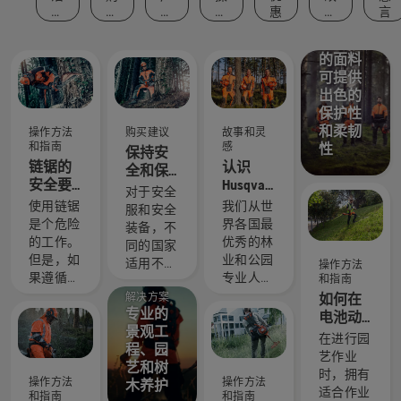
防护
动
买
品
作
惠
事
言
服：精
和
建
和
方
和
心挑选
事
议
创
法
灵
的面料
件
新
和
感
指
可提供
南
出色的
保护性
和柔韧
操作方法
购买建议
故事和灵
和指南
感
性
保持安
链锯的
认识
全和保
安全要
Husqvarna
暖 – 开
对于安全
求
富世华 H
展工作
使用链锯
我们从世
服和安全
团队 - 我
所需的
是个危险
界各国最
装备，不
们最苛
链锯附
的工作。
优秀的林
同的国家
刻的用
件
但是，如
业和公园
适用不同
操作方法
户
果遵循一
专业人士
和指南
的规则。
些基本建
中精心挑
解决方案
如何在
但无论您
专业的
议，您将
选了一组
电池动
身在何
景观工
能够消除
技艺精湛
力割灌
处，此清
在进行园
程、园
不安全
且备受尊
机上更
单均会提
艺作业
艺和树
感，并将
敬的大
换为割
升您在使
时，拥有
操作方法
操作方法
木养护
注意力完
使。他们
草刀片
用链锯工
适合作业
和指南
和指南