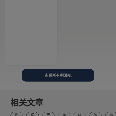
查看所有割灌机
产品和创
相关文章
新
Husqvarna
富世华
活
购
产
操
优
故
感