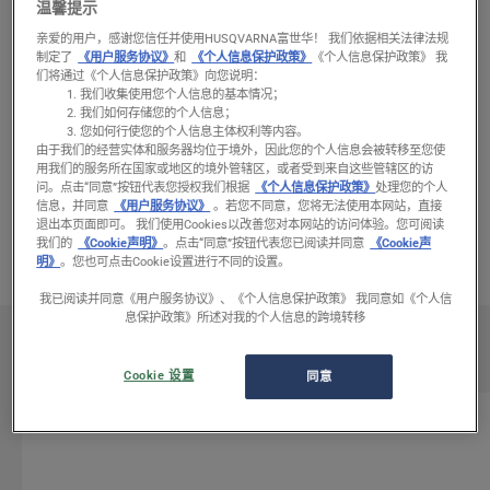
温馨提示
安全装备
亲爱的用户，感谢您信任并使用HUSQVARNA富世华！ 我们依据相关法律法规
制定了
《用户服务协议》
和
《个人信息保护政策》
《个人信息保护政策》 我
们将通过《个人信息保护政策》向您说明：
使用割灌机工作时，请穿着以下防护服：
我们收集使用您个人信息的基本情况；
我们如何存储您的个人信息；
带
面罩
和听觉保护装备的
面罩
您如何行使您的个人信息主体权利等内容。
由于我们的经营实体和服务器均位于境外，因此您的个人信息会被转移至您使
防撕裂服
用我们的服务所在国家或地区的境外管辖区，或者受到来自这些管辖区的访
防护手套
问。
点击“同意”按钮代表您授权我们根据
《个人信息保护政策》
处理您的个人
信息，并同意
《用户服务协议》
。若您不同意，您将无法使用本网站，直接
耐磨鞋或耐磨靴
退出本页面即可。 我们使用Cookies以改善您对本网站的访问体验。您可阅读
我们的
《Cookie声明》
。点击“同意”按钮代表您已阅读并同意
《Cookie声
明》
。您也可点击Cookie设置进行不同的设置。
我已阅读并同意《用户服务协议》、《个人信息保护政策》 我同意如《个人信
息保护政策》所述对我的个人信息的跨境转移
推荐的设备
展开
(
6
)
Cookie 设置
同意