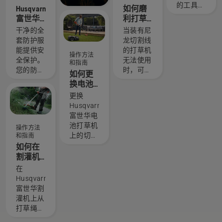
全集中在
就是我们
作时的安
的工具自
Husqvarna
如何磨
当前任务
的 H 团
全性。
然是取得
富世华
利打草
上。
队。他们
良好结果
防护
刀片
干净的全
当装有尼
也是我们
的关键。
服：清
套防护服
龙切割线
要求最苛
在
洗和修
能提供安
的打草机
刻的用
Husqvarna
操作方法
补指南
全保护。
无法使用
户。
和指南
富世华割
您的防护
时，可使
如何更
灌机上将
服经常接
用打草刀
换电池
打草绳更
触到汗液
片修剪更
打草机
换为割草
更换
和油液，
厚、更密
的切割
刀片非常
Husqvarna
这些物质
的草。打
线
简单；只
富世华电
可能会到
草刀片可
需观看视
池打草机
操作方法
达保护层
以轻松地
频并按照
上的切割
和指南
并降低其
修剪厚
以下几个
线非常简
如何在
性能。
草，从而
简单步骤
单。观看
割灌机
实现更
操作即
这个短视
上更换
在
快、更高
可。工作
频，了解
为割草
Husqvarna
效的修
台非常有
如何更换
刀片
富世华割
剪。观看
用，它可
Husqvarna
灌机上从
此短视
以防止您
富世华打
打草绳更
频，了解
将螺钉掉
草机上的
换为到割
如何磨利