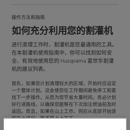
安全装备
设置
操作方法和指南
背带
如何充分利用您的割灌机
保养维修
推荐产品
进行清理工作时，割灌机是您最通用的工具。
在本割灌机使用指南中，你可以找到如何安
全、有效地使用您的 Husqvarna 富世华割灌
机的建议列表。
首先，如果您计划清理较大的区域，开始时应设定
一个整体计划。这会使您在工作期间避免停工和查
找下一步操作，从而为您节省大量时间。务必计划
好行进路线，以确保您能够在下次加注燃油前及时
返回。而且，如果在山上工作，则应从底部开始逐
渐向上进行，而不是上上下下。