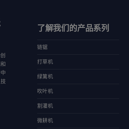
华
了解我们的产品系列
链锯
对创
打草机
园和
新中
绿篱机
人技
吹叶机
割灌机
微耕机