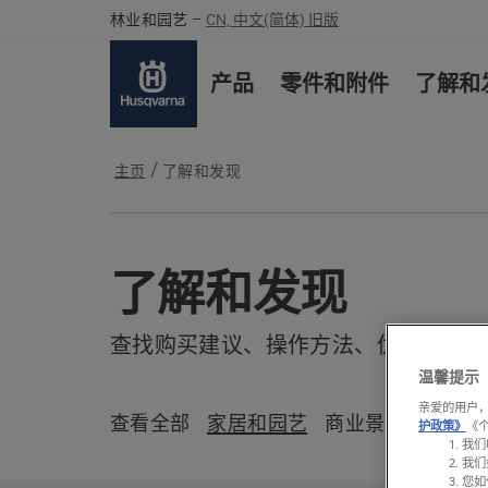
林业和园艺
–
CN, 中文(简体) 旧版
产品
零件和附件
了解和
主页
了解和发现
了解和发现
查找购买建议、操作方法、优惠、灵感
温馨提示
亲爱的用户，
查看全部
家居和园艺
商业景观工程
林
护政策》
《
我们
我们
您如