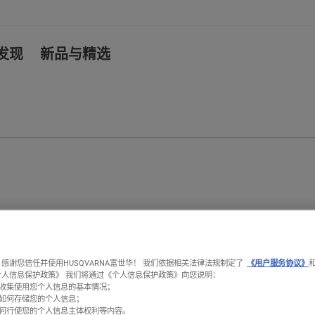
发现
新品与精选
、感言等等。
感谢您信任并使用HUSQVARNA富世华！ 我们依据相关法律法规制定了
《用户服务协议》
业
专业树木养护
个人信息保护政策》 我们将通过《个人信息保护政策》向您说明：
收集使用您个人信息的基本情况；
如何存储您的个人信息；
何行使您的个人信息主体权利等内容。