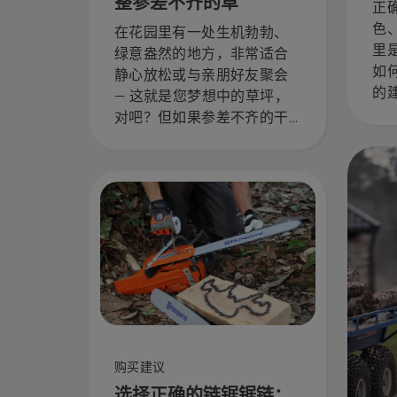
整参差不齐的草
正
色
在花园里有一处生机勃勃、
里是
绿意盎然的地方，非常适合
如
静心放松或与亲朋好友聚会
的
— 这就是您梦想中的草坪，
对吧？但如果参差不齐的干
枯黄草和杂草破坏了这种体
验呢？不用担心。下面的分
步指南将手把手地教您如何
修复参差不齐的草坪。
购买建议
选择正确的链锯锯链：