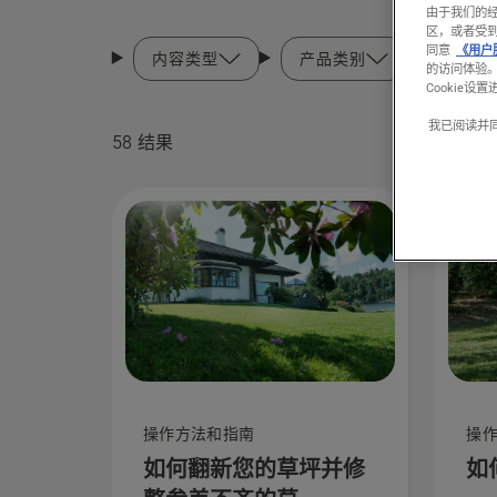
由于我们的
区，或者受
同意
《用户
内容类型
产品类别
的访问体验
Cookie设
我已阅读并
58 结果
操作方法和指南
操
如何翻新您的草坪并修
如