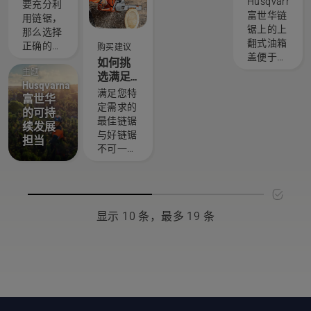
链：一
Husqvarna
术通过高
也是我们
Experts
绿化程
要充分利
些有用
富世华链
效燃烧为
要求最苛
安全总监
度。其目
用链锯，
提示
锯上的上
您提供所
刻的用
Gerry
标是帮助
那么选择
翻式油箱
需的动力
户。
Breton
保护和改
正确的锯
购买建议
盖便于在
和扭矩。
很早就决
善城市区
链非常重
如何挑
林间为链
定投资购
域绿色空
主题
要。请记
选满足
Husqvarna
锯添加更
买带有独
间的增长
住以下几
您需求
满足您特
富世华
多燃油，
特锯链制
及维护。
点。
的最佳
定需求的
的可持
即使戴着
动器
链锯
最佳链锯
续发展
手套也不
TrioBrake
与好链锯
担当
受影响。
的
不可一概
按压油箱
Husqvarna
而论。在
盖，用手
富世华链
您确定什
转动或使
锯。事实
么链锯最
用螺丝刀
证明这是
适合您
（如果需
一次盈利
显示 10 条，最多 19 条
时，我们
要）。
的投资。
知道哪些
链锯操作
因素最为
员 Bill
重要。
Raleigh
及其同事
现在的工
作变得更