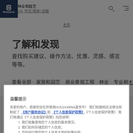
林业和园艺
CN, 中文(简体) 旧版
主页
了解和发现
查找购买建议、操作方法、优惠、灵感、感言
等等。
查看全部
家居和园艺
商业景观工程
林业
专业树
温馨提示
亲爱的用户，感谢您信任并使用HUSQVARNA富世华！ 我们依据相关法律法规
筛选和排序
制定了
《用户服务协议》
和
《个人信息保护政策》
《个人信息保护政策》 我
们将通过《个人信息保护政策》向您说明：
我们收集使用您个人信息的基本情况；
19 结果
我们如何存储您的个人信息；
您如何行使您的个人信息主体权利等内容。