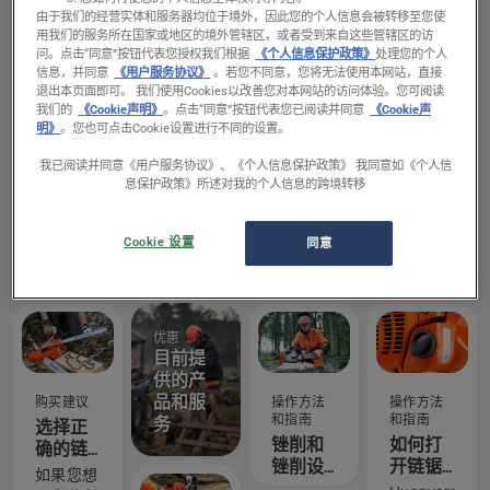
由于我们的经营实体和服务器均位于境外，因此您的个人信息会被转移至您使
用我们的服务所在国家或地区的境外管辖区，或者受到来自这些管辖区的访
问。
点击“同意”按钮代表您授权我们根据
《个人信息保护政策》
处理您的个人
信息，并同意
《用户服务协议》
。若您不同意，您将无法使用本网站，直接
退出本页面即可。 我们使用Cookies以改善您对本网站的访问体验。您可阅读
产品和创
故事和灵
故事和灵
产品和创
我们的
《Cookie声明》
。点击“同意”按钮代表您已阅读并同意
《Cookie声
新
感
感
新
明》
。您也可点击Cookie设置进行不同的设置。
Husqvarna
认识
沿着电
全球城
富世华
Husqvarna
力线走
市的绿
我已阅读并同意《用户服务协议》、《个人信息保护政策》 我同意如《个人信
X-Torq®
富世华 H
廊快速
化程度
息保护政策》所述对我的个人信息的跨境转移
我们提供
我们从世
作业团队
HUGSI（Husq
引擎说
团队 - 我
安全地
如何？
一系列功
界各国最
沿着电力
富世华城
明
们最苛
开展作
能强大的
优秀的林
线走廊进
市绿色空
Cookie 设置
同意
刻的用
业
电池驱动
业和公园
行伐木和
间指数）
户
型机器。
专业人士
切枝时，
是一种由
但是，对
中精心挑
一切进展
人工智能
于某些任
选了一组
迅速。这
驱动的卫
优惠
务，您偶
技艺精湛
是一项艰
星解决方
目前提
尔需要使
且备受尊
苦的工
案，通过
供的产
用汽油驱
敬的大
作，始终
从空中查
品和服
购买建议
操作方法
操作方法
动型机
使。他们
需要高精
看城市的
和指南
和指南
务
选择正
器。我们
就是我们
度作业。
绿色空间
锉削和
如何打
确的链
的 X-
的 H 团
Lucas
来量化全
锉削设
开链锯
锯锯
Torq® 技
队。他们
Tree
球城市的
如果您想
备建议
油箱盖