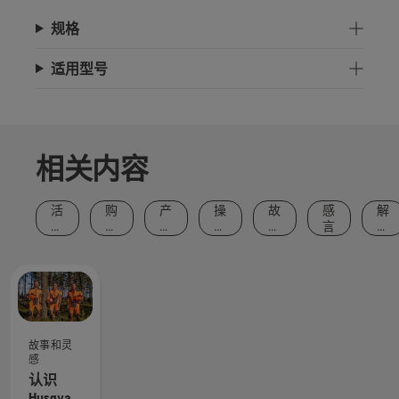
规格
适用型号
相关内容
活
购
产
操
故
感
解
动
买
品
作
事
言
决
和
建
和
方
和
方
事
议
创
法
灵
案
件
新
和
感
指
南
故事和灵
感
认识
Husqvarna