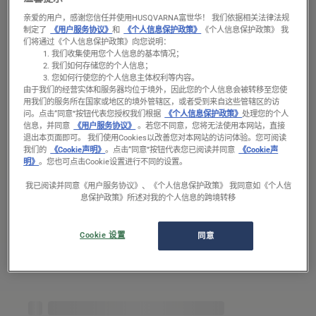
亲爱的用户，感谢您信任并使用HUSQVARNA富世华！ 我们依据相关法律法规
制定了
《用户服务协议》
和
《个人信息保护政策》
《个人信息保护政策》 我
们将通过《个人信息保护政策》向您说明：
我们收集使用您个人信息的基本情况；
我们如何存储您的个人信息；
产品型号
您如何行使您的个人信息主体权利等内容。
由于我们的经营实体和服务器均位于境外，因此您的个人信息会被转移至您使
用我们的服务所在国家或地区的境外管辖区，或者受到来自这些管辖区的访
问。
点击“同意”按钮代表您授权我们根据
《个人信息保护政策》
处理您的个人
适用型号
信息，并同意
《用户服务协议》
。若您不同意，您将无法使用本网站，直接
退出本页面即可。 我们使用Cookies以改善您对本网站的访问体验。您可阅读
Variant
我们的
《Cookie声明》
。点击“同意”按钮代表您已阅读并同意
《Cookie声
皮质
明》
。您也可点击Cookie设置进行不同的设置。
货号： 505 69 16‑05
我已阅读并同意《用户服务协议》、《个人信息保护政策》 我同意如《个人信
息保护政策》所述对我的个人信息的跨境转移
Cookie 设置
同意