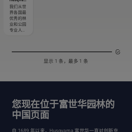
富世华 H
我们从世
团队 - 我
界各国最
们最苛
优秀的林
刻的用
业和公园
户
专业人士
中精心挑
选了一组
技艺精湛
且备受尊
敬的大
显示 1 条，最多 1 条
使。他们
就是我们
的 H 团
队。他们
也是我们
要求最苛
刻的用
您现在位于富世华园林的
户。
中国页面
自 1689 年以来，Husqvarna 富世华一直对创新充