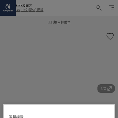
林业和园艺
CN, 中文(简体) 旧版
工具腰带和附件
1/2
多用储物皮套（皮质）
温馨提示