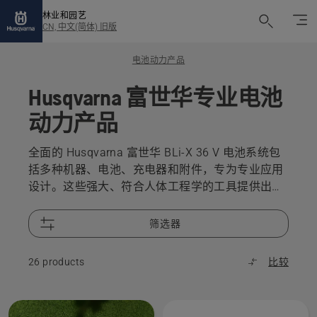
林业和园艺
CN, 中文(简体) 旧版
电池动力产品
Husqvarna 富世华专业电池
动力产品
全面的 Husqvarna 富世华 BLi-X 36 V 电池系统包
括多种机器、电池、充电器和附件，专为专业应用
设计。这些强大、符合人体工程学的工具提供出色
性能，我们的设备经久耐用，可以满足严苛的商业
用途需求。低振动和以用户为中心的设计支持用户
筛选器
享受更加舒适的工作日，而低噪声水平更是得到操
作员和附近人员的赞赏。
26 products
比较
All