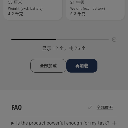
关
关
55 厘米
21 牛顿
520iHE3
550iBTX
Weight (excl. battery)
Weight (excl. battery)
4.2 千克
6.3 千克
的
的
更
更
多
多
详
详
细
细
显示 12 个，共 26 个
信
信
息，
息，
全部加载
再加载
FAQ
全部展开
Is the product powerful enough for my task?