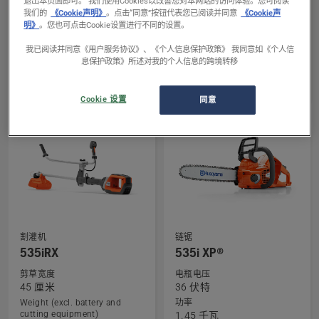
退出本页面即可。 我们使用Cookies以改善您对本网站的访问体验。您可阅读
查
查
打草机
割灌机
我们的
《Cookie声明》
。点击“同意”按钮代表您已阅读并同意
《Cookie声
536LiLX
520iRX
看
看
明》
。您也可点击Cookie设置进行不同的设置。
有
有
电瓶电压
剪草宽度
我已阅读并同意《用户服务协议》、《个人信息保护政策》 我同意如《个人信
36 伏特
40 厘米
关
关
息保护政策》所述对我的个人信息的跨境转移
剪草宽度
Weight (excl. battery and
536LiLX
520iRX
cutting equipment)
40 厘米
的
的
3.8 千克
Cookie 设置
同意
更
更
多
多
详
详
细
细
信
信
息，
息，
查
查
割灌机
链锯
535iRX
535i XP®
看
看
有
有
剪草宽度
电瓶电压
45 厘米
36 伏特
关
关
Weight (excl. battery and
功率
535iRX
535i
cutting equipment)
1.45 千瓦