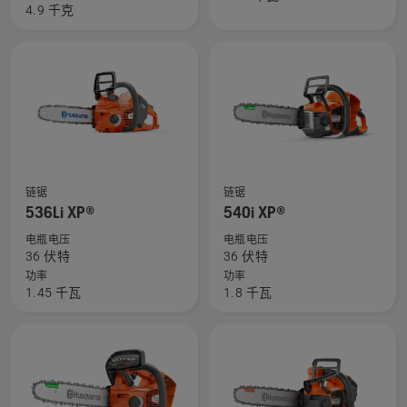
的
XP®
4.9 千克
更
的
多
更
详
多
细
详
信
细
息，
信
息，
查
查
链锯
链锯
看
看
536Li XP®
540i XP®
有
有
电瓶电压
电瓶电压
关
关
36 伏特
36 伏特
536Li
540i
功率
功率
1.45 千瓦
1.8 千瓦
XP®
XP®
的
的
更
更
多
多
详
详
细
细