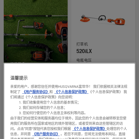
products
查
打草机
看
520iLX
有
电瓶电压
关
阅读更多
36 伏特
Husqvarna 富世华专业
520iLX
剪草宽度
电池动力产品
温馨提示
40 厘米
的
更
亲爱的用户，感谢您信任并使用HUSQVARNA富世华！ 我们依据相关法律法规
制定了
《用户服务协议》
和
《个人信息保护政策》
《个人信息保护政策》 我
多
们将通过《个人信息保护政策》向您说明：
详
我们收集使用您个人信息的基本情况；
我们如何存储您的个人信息；
细
您如何行使您的个人信息主体权利等内容。
信
由于我们的经营实体和服务器均位于境外，因此您的个人信息会被转移至您使
息，
用我们的服务所在国家或地区的境外管辖区，或者受到来自这些管辖区的访
问。
点击“同意”按钮代表您授权我们根据
《个人信息保护政策》
处理您的个人
信息，并同意
《用户服务协议》
。若您不同意，您将无法使用本网站，直接