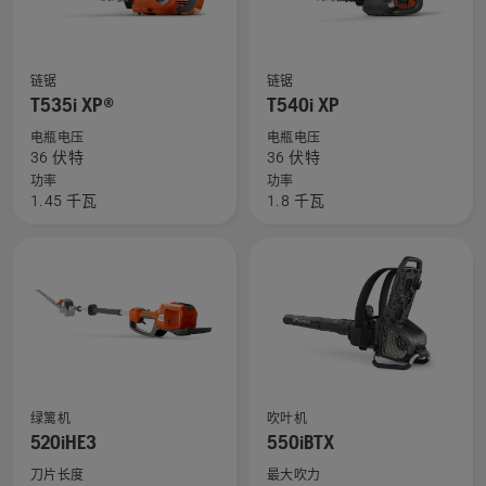
信
信
息，
息，
查
查
链锯
链锯
看
看
T535i XP®
T540i XP
有
有
电瓶电压
电瓶电压
关
关
36 伏特
36 伏特
T535i
T540i
功率
功率
1.45 千瓦
1.8 千瓦
XP®
XP
的
的
更
更
多
多
详
详
细
细
信
信
息，
息，
查
查
绿篱机
吹叶机
看
看
520iHE3
550iBTX
有
有
刀片长度
最大吹力