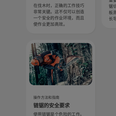
重
在伐木时，正确的工作技巧
锯
非常关键。这不仅可以创造
板
一个安全的作业环境，而且
长
使作业更加高效。
按
了
润
先
保
树
擎
表
操作方法和指南
链锯的安全要求
使用链锯是个危险的工作。