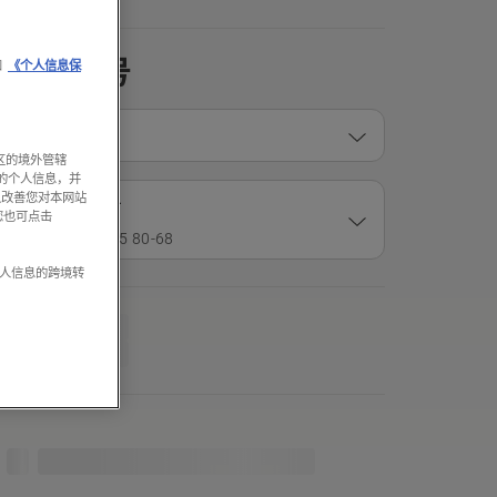
产品型号
和
《个人信息保
适用型号
区的境外管辖
的个人信息，并
Variant
以改善您对本网站
18寸, 68节
您也可点击
货号： 501 95 80‑68
个人信息的跨境转