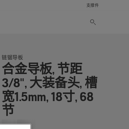
支撑件
链锯导板
合金导板, 节距
3/8", 大装备头, 槽
宽1.5mm, 18寸, 68
节