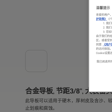
温馨提示
亲爱的用户，
护政策》
《
我们
我们
您如
由于我们的
区，或者受
同意
《用户
的访问体验
Cookie设
我已阅读并
合金导板, 节距3/8", 大装备头,
此导板可以适用于硬木，厚树皮及含沙、
止划痕和腐蚀。