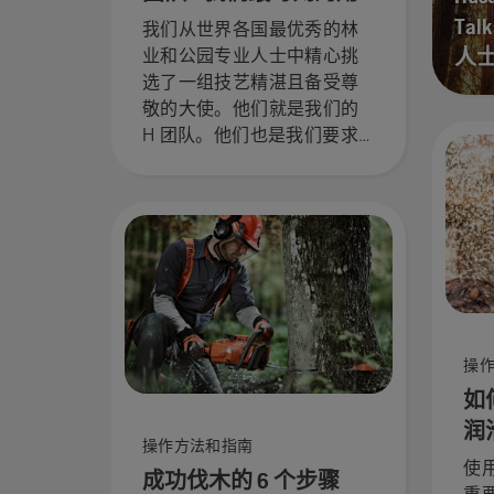
户
Ta
我们从世界各国最优秀的林
人
业和公园专业人士中精心挑
选了一组技艺精湛且备受尊
敬的大使。他们就是我们的
H 团队。他们也是我们要求
最苛刻的用户。
操
如
润
操作方法和指南
使
成功伐木的 6 个步骤