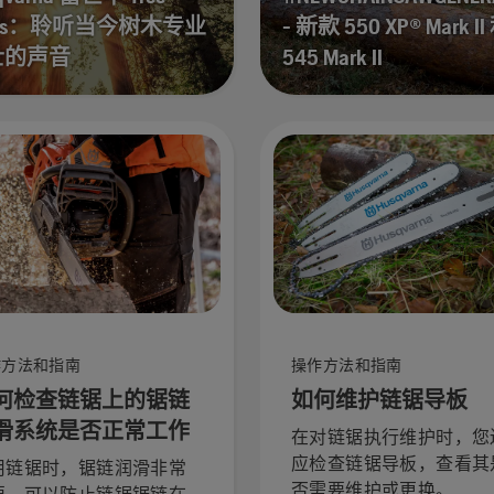
lks：聆听当今树木专业
- 新款 550 XP® Mark II
士的声音
545 Mark II
作方法和指南
操作方法和指南
何检查链锯上的锯链
如何维护链锯导板
滑系统是否正常工作
在对链锯执行维护时，您
应检查链锯导板，查看其
用链锯时，锯链润滑非常
否需要维护或更换。