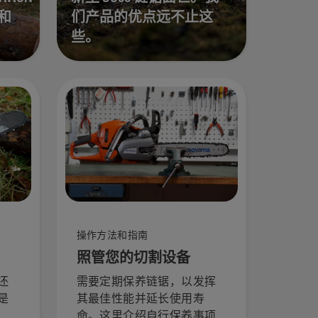
 和
们产品的优点远不止这
些。
操作方法和指南
照管您的切割设备
还
需要定期保养链锯，以发挥
是
其最佳性能并延长使用寿
命。这里介绍自行保养事项