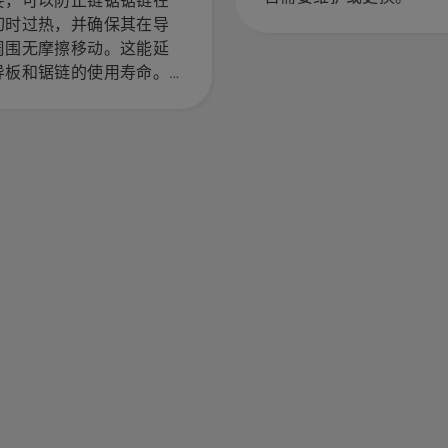
要，可以防止链锯锯链在
切时过热，并确保其在导
周围无摩擦移动。这能延
导板和锯链的使用寿命。
照此简短视频中的说明，
解如何检查您的链锯锯链
滑系统是否正常工作。首
检查油位。启动链锯，确
锯链制动器已关闭。在离
干几厘米的地方使链锯引
转动。树干上如果有油则
示润滑系统正常工作。