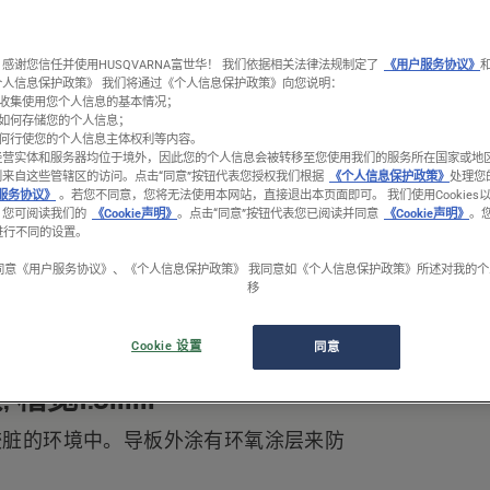
感谢您信任并使用HUSQVARNA富世华！ 我们依据相关法律法规制定了
《用户服务协议》
个人信息保护政策》 我们将通过《个人信息保护政策》向您说明：
收集使用您个人信息的基本情况；
如何存储您的个人信息；
何行使您的个人信息主体权利等内容。
经营实体和服务器均位于境外，因此您的个人信息会被转移至您使用我们的服务所在国家或地
1/1
到来自这些管辖区的访问。
点击“同意”按钮代表您授权我们根据
《个人信息保护政策》
处理您
服务协议》
。若您不同意，您将无法使用本网站，直接退出本页面即可。 我们使用Cookies
。您可阅读我们的
《Cookie声明》
。点击“同意”按钮代表您已阅读并同意
《Cookie声明》
。
置进行不同的设置。
同意《用户服务协议》、《个人信息保护政策》 我同意如《个人信息保护政策》所述对我的
移
Cookie 设置
同意
 槽宽1.5mm
较脏的环境中。导板外涂有环氧涂层来防