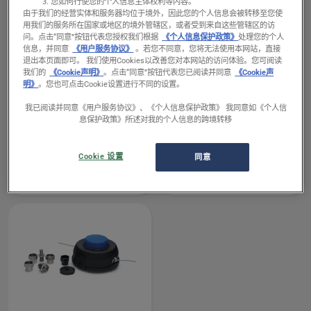
products
您如何行使您的个人信息主体权利等内容。
由于我们的经营实体和服务器均位于境外，因此您的个人信息会被转移至您使
用我们的服务所在国家或地区的境外管辖区，或者受到来自这些管辖区的访
问。
点击“同意”按钮代表您授权我们根据
《个人信息保护政策》
处理您的个人
信息，并同意
《用户服务协议》
。若您不同意，您将无法使用本网站，直接
退出本页面即可。 我们使用Cookies以改善您对本网站的访问体验。您可阅读
我们的
《Cookie声明》
。点击“同意”按钮代表您已阅读并同意
《Cookie声
明》
。您也可点击Cookie设置进行不同的设置。
查
查
打草头
打草头
我已阅读并同意《用户服务协议》、《个人信息保护政策》 我同意如《个人信
看
看
T35X半自动打草头
T35半自动打草头
息保护政策》所述对我的个人信息的跨境转移
有
有
适于发动机规格
适于发动机规格
关
关
30-42 cc
30-42 cc
Cookie 设置
同意
T35X
T35
电线尺寸 Min
电线尺寸 Min
2.4 毫米
2.4 毫米
半
半
自
自
动
动
打
打
草
草
头
头
的
的
更
更
多
多