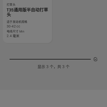
详
详
打草头
查
T35通用版半自动打草
细
细
看
头
信
信
有
息，
息，
适于发动机规格
关
30-42 cc
T35
电线尺寸 Min
通
2.4 毫米
用
版
半
自
动
显示 3 个，共 3 个
打
草
头
的
更
多
详