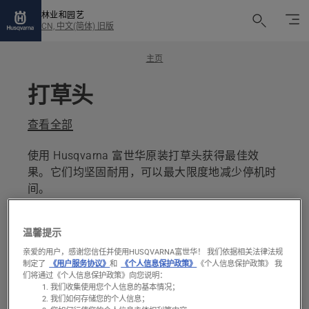
林业和园艺
CN, 中文(简体) 旧版
主页
打草头
查看全部
使用 Husqvarna 富世华原装打草头获得最佳效
果。它们均坚固耐用，可以最大限度地减少停机时
间。
温馨提示
3 products
比较
亲爱的用户，感谢您信任并使用HUSQVARNA富世华！ 我们依据相关法律法规
制定了
《用户服务协议》
和
《个人信息保护政策》
《个人信息保护政策》 我
们将通过《个人信息保护政策》向您说明：
我们收集使用您个人信息的基本情况；
All
我们如何存储您的个人信息；